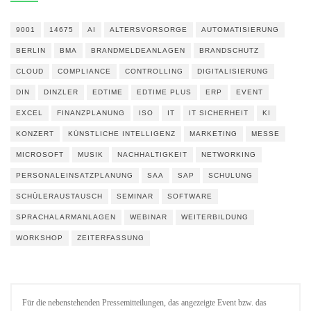
9001
14675
AI
ALTERSVORSORGE
AUTOMATISIERUNG
BERLIN
BMA
BRANDMELDEANLAGEN
BRANDSCHUTZ
CLOUD
COMPLIANCE
CONTROLLING
DIGITALISIERUNG
DIN
DINZLER
EDTIME
EDTIME PLUS
ERP
EVENT
EXCEL
FINANZPLANUNG
ISO
IT
IT SICHERHEIT
KI
KONZERT
KÜNSTLICHE INTELLIGENZ
MARKETING
MESSE
MICROSOFT
MUSIK
NACHHALTIGKEIT
NETWORKING
PERSONALEINSATZPLANUNG
SAA
SAP
SCHULUNG
SCHÜLERAUSTAUSCH
SEMINAR
SOFTWARE
SPRACHALARMANLAGEN
WEBINAR
WEITERBILDUNG
WORKSHOP
ZEITERFASSUNG
Für die nebenstehenden Pressemitteilungen, das angezeigte Event bzw. das