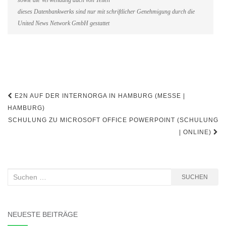
sowie die Verwendung auch von Teilen
dieses Datenbankwerks sind nur mit schriftlicher Genehmigung durch die
United News Network GmbH gestattet
Beitragsnavigation
E2N AUF DER INTERNORGA IN HAMBURG (MESSE |
HAMBURG)
SCHULUNG ZU MICROSOFT OFFICE POWERPOINT (SCHULUNG
| ONLINE)
Suchen
SUCHEN
nach:
NEUESTE BEITRÄGE