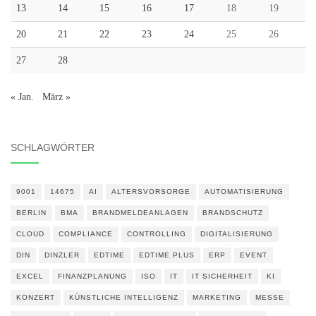
13
14
15
16
17
18
19
20
21
22
23
24
25
26
27
28
« Jan.
März »
SCHLAGWÖRTER
9001
14675
AI
ALTERSVORSORGE
AUTOMATISIERUNG
BERLIN
BMA
BRANDMELDEANLAGEN
BRANDSCHUTZ
CLOUD
COMPLIANCE
CONTROLLING
DIGITALISIERUNG
DIN
DINZLER
EDTIME
EDTIME PLUS
ERP
EVENT
EXCEL
FINANZPLANUNG
ISO
IT
IT SICHERHEIT
KI
KONZERT
KÜNSTLICHE INTELLIGENZ
MARKETING
MESSE