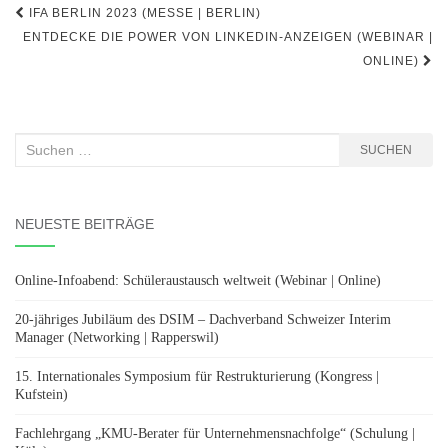
Beitragsnavigation
IFA BERLIN 2023 (MESSE | BERLIN)
ENTDECKE DIE POWER VON LINKEDIN-ANZEIGEN (WEBINAR |
ONLINE)
Suchen
SUCHEN
nach:
NEUESTE BEITRÄGE
Online-Infoabend: Schüleraustausch weltweit (Webinar | Online)
20-jähriges Jubiläum des DSIM – Dachverband Schweizer Interim
Manager (Networking | Rapperswil)
15. Internationales Symposium für Restrukturierung (Kongress |
Kufstein)
Fachlehrgang „KMU-Berater für Unternehmensnachfolge“ (Schulung |