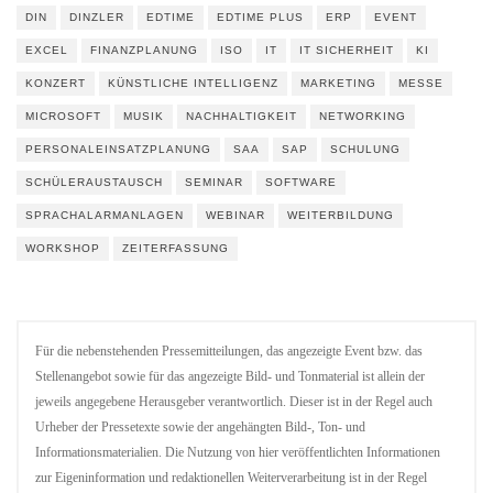
DIN
DINZLER
EDTIME
EDTIME PLUS
ERP
EVENT
EXCEL
FINANZPLANUNG
ISO
IT
IT SICHERHEIT
KI
KONZERT
KÜNSTLICHE INTELLIGENZ
MARKETING
MESSE
MICROSOFT
MUSIK
NACHHALTIGKEIT
NETWORKING
PERSONALEINSATZPLANUNG
SAA
SAP
SCHULUNG
SCHÜLERAUSTAUSCH
SEMINAR
SOFTWARE
SPRACHALARMANLAGEN
WEBINAR
WEITERBILDUNG
WORKSHOP
ZEITERFASSUNG
Für die nebenstehenden Pressemitteilungen, das angezeigte Event bzw. das
Stellenangebot sowie für das angezeigte Bild- und Tonmaterial ist allein der
jeweils angegebene Herausgeber verantwortlich. Dieser ist in der Regel auch
Urheber der Pressetexte sowie der angehängten Bild-, Ton- und
Informationsmaterialien. Die Nutzung von hier veröffentlichten Informationen
zur Eigeninformation und redaktionellen Weiterverarbeitung ist in der Regel