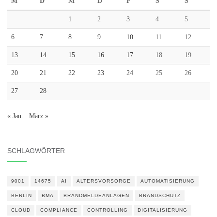
M
D
M
D
F
S
S
1
2
3
4
5
6
7
8
9
10
11
12
13
14
15
16
17
18
19
20
21
22
23
24
25
26
27
28
« Jan.
März »
SCHLAGWÖRTER
9001
14675
AI
ALTERSVORSORGE
AUTOMATISIERUNG
BERLIN
BMA
BRANDMELDEANLAGEN
BRANDSCHUTZ
CLOUD
COMPLIANCE
CONTROLLING
DIGITALISIERUNG