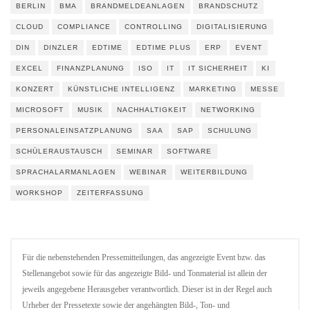
BERLIN
BMA
BRANDMELDEANLAGEN
BRANDSCHUTZ
CLOUD
COMPLIANCE
CONTROLLING
DIGITALISIERUNG
DIN
DINZLER
EDTIME
EDTIME PLUS
ERP
EVENT
EXCEL
FINANZPLANUNG
ISO
IT
IT SICHERHEIT
KI
KONZERT
KÜNSTLICHE INTELLIGENZ
MARKETING
MESSE
MICROSOFT
MUSIK
NACHHALTIGKEIT
NETWORKING
PERSONALEINSATZPLANUNG
SAA
SAP
SCHULUNG
SCHÜLERAUSTAUSCH
SEMINAR
SOFTWARE
SPRACHALARMANLAGEN
WEBINAR
WEITERBILDUNG
WORKSHOP
ZEITERFASSUNG
Für die nebenstehenden Pressemitteilungen, das angezeigte Event bzw. das
Stellenangebot sowie für das angezeigte Bild- und Tonmaterial ist allein der
jeweils angegebene Herausgeber verantwortlich. Dieser ist in der Regel auch
Urheber der Pressetexte sowie der angehängten Bild-, Ton- und