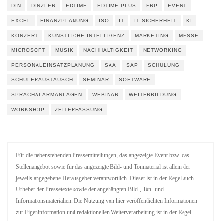
DIN
DINZLER
EDTIME
EDTIME PLUS
ERP
EVENT
EXCEL
FINANZPLANUNG
ISO
IT
IT SICHERHEIT
KI
KONZERT
KÜNSTLICHE INTELLIGENZ
MARKETING
MESSE
MICROSOFT
MUSIK
NACHHALTIGKEIT
NETWORKING
PERSONALEINSATZPLANUNG
SAA
SAP
SCHULUNG
SCHÜLERAUSTAUSCH
SEMINAR
SOFTWARE
SPRACHALARMANLAGEN
WEBINAR
WEITERBILDUNG
WORKSHOP
ZEITERFASSUNG
Für die nebenstehenden Pressemitteilungen, das angezeigte Event bzw. das
Stellenangebot sowie für das angezeigte Bild- und Tonmaterial ist allein der
jeweils angegebene Herausgeber verantwortlich. Dieser ist in der Regel auch
Urheber der Pressetexte sowie der angehängten Bild-, Ton- und
Informationsmaterialien. Die Nutzung von hier veröffentlichten Informationen
zur Eigeninformation und redaktionellen Weiterverarbeitung ist in der Regel