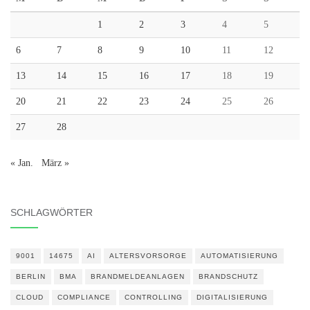
1
2
3
4
5
6
7
8
9
10
11
12
13
14
15
16
17
18
19
20
21
22
23
24
25
26
27
28
« Jan.
März »
SCHLAGWÖRTER
9001
14675
AI
ALTERSVORSORGE
AUTOMATISIERUNG
BERLIN
BMA
BRANDMELDEANLAGEN
BRANDSCHUTZ
CLOUD
COMPLIANCE
CONTROLLING
DIGITALISIERUNG