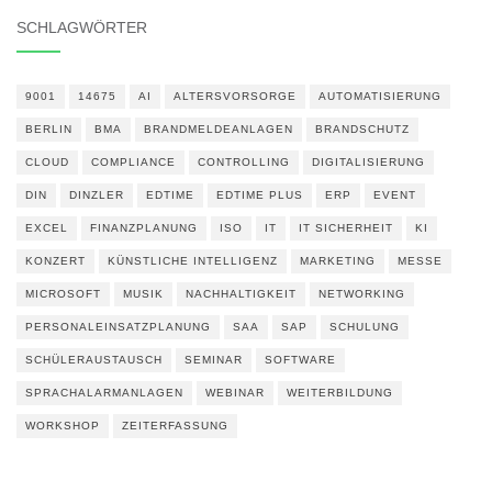
SCHLAGWÖRTER
9001
14675
AI
ALTERSVORSORGE
AUTOMATISIERUNG
BERLIN
BMA
BRANDMELDEANLAGEN
BRANDSCHUTZ
CLOUD
COMPLIANCE
CONTROLLING
DIGITALISIERUNG
DIN
DINZLER
EDTIME
EDTIME PLUS
ERP
EVENT
EXCEL
FINANZPLANUNG
ISO
IT
IT SICHERHEIT
KI
KONZERT
KÜNSTLICHE INTELLIGENZ
MARKETING
MESSE
MICROSOFT
MUSIK
NACHHALTIGKEIT
NETWORKING
PERSONALEINSATZPLANUNG
SAA
SAP
SCHULUNG
SCHÜLERAUSTAUSCH
SEMINAR
SOFTWARE
SPRACHALARMANLAGEN
WEBINAR
WEITERBILDUNG
WORKSHOP
ZEITERFASSUNG