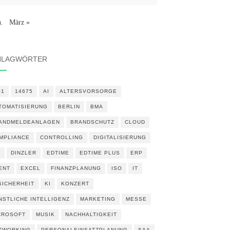
n.
März »
HLAGWÖRTER
01
14675
AI
ALTERSVORSORGE
TOMATISIERUNG
BERLIN
BMA
ANDMELDEANLAGEN
BRANDSCHUTZ
CLOUD
MPLIANCE
CONTROLLING
DIGITALISIERUNG
N
DINZLER
EDTIME
EDTIME PLUS
ERP
ENT
EXCEL
FINANZPLANUNG
ISO
IT
 SICHERHEIT
KI
KONZERT
NSTLICHE INTELLIGENZ
MARKETING
MESSE
CROSOFT
MUSIK
NACHHALTIGKEIT
TWORKING
PERSONALEINSATZPLANUNG
SAA