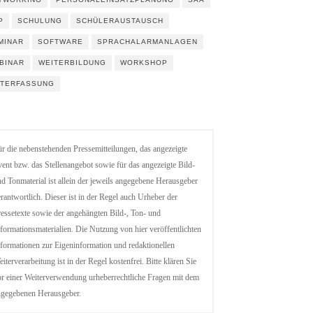
P
SCHULUNG
SCHÜLERAUSTAUSCH
MINAR
SOFTWARE
SPRACHALARMANLAGEN
BINAR
WEITERBILDUNG
WORKSHOP
ITERFASSUNG
r die nebenstehenden Pressemitteilungen, das angezeigte
ent bzw. das Stellenangebot sowie für das angezeigte Bild-
d Tonmaterial ist allein der jeweils angegebene Herausgeber
rantwortlich. Dieser ist in der Regel auch Urheber der
essetexte sowie der angehängten Bild-, Ton- und
formationsmaterialien. Die Nutzung von hier veröffentlichten
formationen zur Eigeninformation und redaktionellen
iterverarbeitung ist in der Regel kostenfrei. Bitte klären Sie
r einer Weiterverwendung urheberrechtliche Fragen mit dem
ngegebenen Herausgeber.