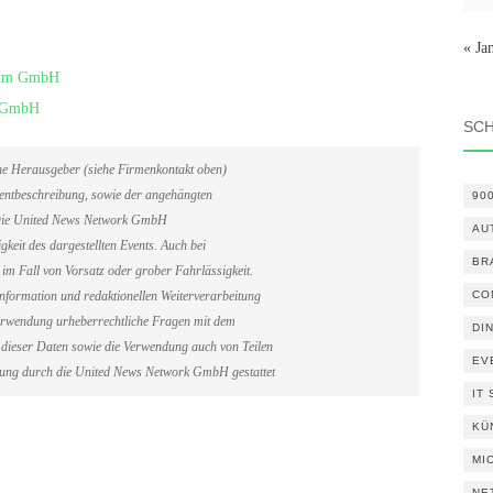
« Ja
trum GmbH
m GmbH
SC
ene Herausgeber (siehe Firmenkontakt oben)
Eventbeschreibung, sowie der angehängten
90
. Die United News Network GmbH
AU
gkeit des dargestellten Events. Auch bei
BR
im Fall von Vorsatz oder grober Fahrlässigkeit.
CO
information und redaktionellen Weiterverarbeitung
erverwendung urheberrechtliche Fragen mit dem
DI
dieser Daten sowie die Verwendung auch von Teilen
EV
gung durch die United News Network GmbH gestattet
IT
KÜ
MI
NE