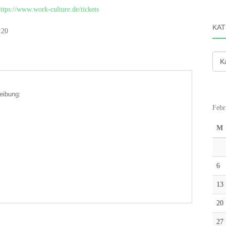
ttps://www.work-culture.de/tickets
KAT
:20
Kate
eibung:
Febr
M
6
13
20
27