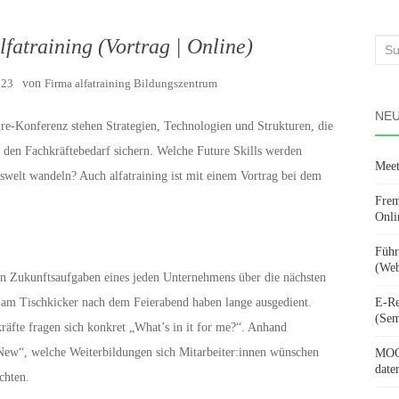
fatraining (Vortrag | Online)
Suc
nach
023
von
Firma alfatraining Bildungszentrum
NEU
e-Konferenz stehen Strategien, Technologien und Strukturen, die
 den Fachkräftebedarf sichern. Welche Future Skills werden
Meet
swelt wandeln? Auch alfatraining ist mit einem Vortrag bei dem
Frem
Onli
Führ
(Web
en Zukunftsaufgaben eines jeden Unternehmens über die nächsten
am Tischkicker nach dem Feierabend haben lange ausgedient.
E-Re
(Sem
räfte fragen sich konkret „What’s in it for me?“. Anhand
 New“, welche Weiterbildungen sich Mitarbeiter:innen wünschen
MOOV
date
chten.