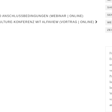
SA
SE
ANSCHLUSSBEDINGUNGEN (WEBINAR | ONLINE)
ULTURE-KONFERENZ MIT ALFAVIEW (VORTRAG | ONLINE)
WE
ZE
Fü
Ev
un
ve
Pr
In
In
We
vo
a