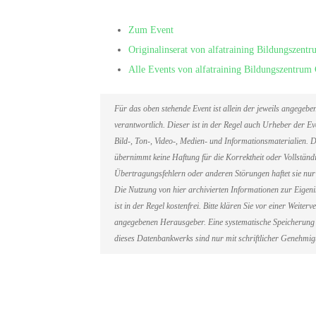
Zum Event
Originalinserat von alfatraining Bildungszen
Alle Events von alfatraining Bildungszentru
Für das oben stehende Event ist allein der jeweils angegeb
verantwortlich. Dieser ist in der Regel auch Urheber der 
Bild-, Ton-, Video-, Medien- und Informationsmaterialien
übernimmt keine Haftung für die Korrektheit oder Vollständi
Übertragungsfehlern oder anderen Störungen haftet sie nur 
Die Nutzung von hier archivierten Informationen zur Eigen
ist in der Regel kostenfrei. Bitte klären Sie vor einer Weit
angegebenen Herausgeber. Eine systematische Speicherung 
dieses Datenbankwerks sind nur mit schriftlicher Genehmi