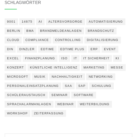
SCHLAGWÖRTER
9001
14675
AI
ALTERSVORSORGE
AUTOMATISIERUNG
BERLIN
BMA
BRANDMELDEANLAGEN
BRANDSCHUTZ
CLOUD
COMPLIANCE
CONTROLLING
DIGITALISIERUNG
DIN
DINZLER
EDTIME
EDTIME PLUS
ERP
EVENT
EXCEL
FINANZPLANUNG
ISO
IT
IT SICHERHEIT
KI
KONZERT
KÜNSTLICHE INTELLIGENZ
MARKETING
MESSE
MICROSOFT
MUSIK
NACHHALTIGKEIT
NETWORKING
PERSONALEINSATZPLANUNG
SAA
SAP
SCHULUNG
SCHÜLERAUSTAUSCH
SEMINAR
SOFTWARE
SPRACHALARMANLAGEN
WEBINAR
WEITERBILDUNG
WORKSHOP
ZEITERFASSUNG