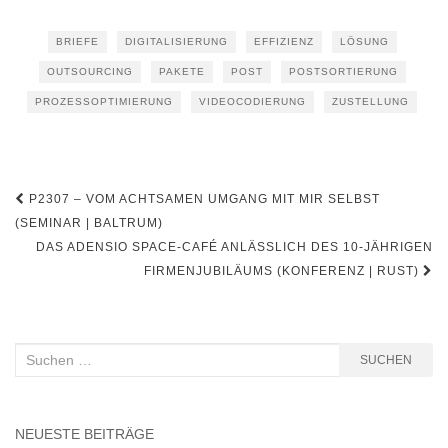
BRIEFE
DIGITALISIERUNG
EFFIZIENZ
LÖSUNG
OUTSOURCING
PAKETE
POST
POSTSORTIERUNG
PROZESSOPTIMIERUNG
VIDEOCODIERUNG
ZUSTELLUNG
Beitragsnavigation
P2307 – VOM ACHTSAMEN UMGANG MIT MIR SELBST
(SEMINAR | BALTRUM)
DAS ADENSIO SPACE-CAFÉ ANLÄSSLICH DES 10-JÄHRIGEN
FIRMENJUBILÄUMS (KONFERENZ | RUST)
Suchen
SUCHEN
nach:
NEUESTE BEITRÄGE