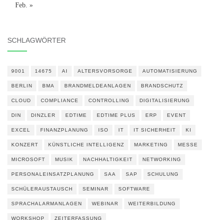
Feb. »
SCHLAGWÖRTER
9001
14675
AI
ALTERSVORSORGE
AUTOMATISIERUNG
BERLIN
BMA
BRANDMELDEANLAGEN
BRANDSCHUTZ
CLOUD
COMPLIANCE
CONTROLLING
DIGITALISIERUNG
DIN
DINZLER
EDTIME
EDTIME PLUS
ERP
EVENT
EXCEL
FINANZPLANUNG
ISO
IT
IT SICHERHEIT
KI
KONZERT
KÜNSTLICHE INTELLIGENZ
MARKETING
MESSE
MICROSOFT
MUSIK
NACHHALTIGKEIT
NETWORKING
PERSONALEINSATZPLANUNG
SAA
SAP
SCHULUNG
SCHÜLERAUSTAUSCH
SEMINAR
SOFTWARE
SPRACHALARMANLAGEN
WEBINAR
WEITERBILDUNG
WORKSHOP
ZEITERFASSUNG