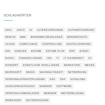
SCHLAGWÖRTER
9001
14675
AI
ALTERSVORSORGE
AUTOMATISIERUNG
BERLIN
BMA
BRANDMELDEANLAGEN
BRANDSCHUTZ
CLOUD
COMPLIANCE
CONTROLLING
DIGITALISIERUNG
DIN
DINZLER
EDTIME
EDTIME PLUS
ERP
EVENT
EXCEL
FINANZPLANUNG
ISO
IT
IT SICHERHEIT
KI
KONZERT
KÜNSTLICHE INTELLIGENZ
MARKETING
MESSE
MICROSOFT
MUSIK
NACHHALTIGKEIT
NETWORKING
PERSONALEINSATZPLANUNG
SAA
SAP
SCHULUNG
SCHÜLERAUSTAUSCH
SEMINAR
SOFTWARE
SPRACHALARMANLAGEN
WEBINAR
WEITERBILDUNG
WORKSHOP
ZEITERFASSUNG