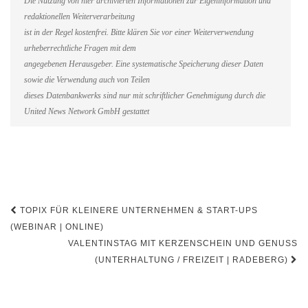
Die Nutzung von hier archivierten Informationen zur Eigeninformation und
redaktionellen Weiterverarbeitung
ist in der Regel kostenfrei. Bitte klären Sie vor einer Weiterverwendung
urheberrechtliche Fragen mit dem
angegebenen Herausgeber. Eine systematische Speicherung dieser Daten
sowie die Verwendung auch von Teilen
dieses Datenbankwerks sind nur mit schriftlicher Genehmigung durch die
United News Network GmbH gestattet
Beitragsnavigation
TOPIX FÜR KLEINERE UNTERNEHMEN & START-UPS
(WEBINAR | ONLINE)
VALENTINSTAG MIT KERZENSCHEIN UND GENUSS
(UNTERHALTUNG / FREIZEIT | RADEBERG)