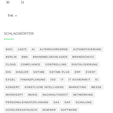
30
31
Feb. »
SCHLAGWÖRTER
9001
14675
AI
ALTERSVORSORGE
AUTOMATISIERUNG
BERLIN
BMA
BRANDMELDEANLAGEN
BRANDSCHUTZ
CLOUD
COMPLIANCE
CONTROLLING
DIGITALISIERUNG
DIN
DINZLER
EDTIME
EDTIME PLUS
ERP
EVENT
EXCEL
FINANZPLANUNG
ISO
IT
IT SICHERHEIT
KI
KONZERT
KÜNSTLICHE INTELLIGENZ
MARKETING
MESSE
MICROSOFT
MUSIK
NACHHALTIGKEIT
NETWORKING
PERSONALEINSATZPLANUNG
SAA
SAP
SCHULUNG
SCHÜLERAUSTAUSCH
SEMINAR
SOFTWARE