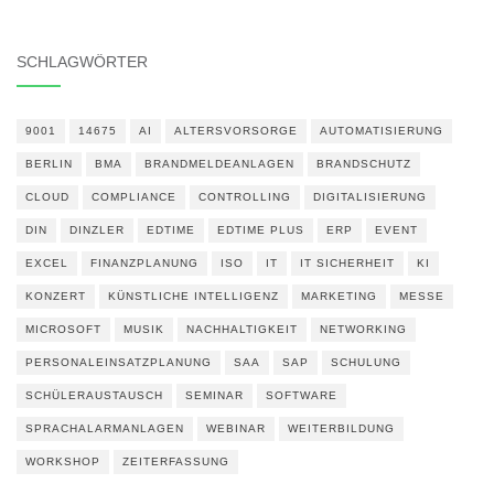
SCHLAGWÖRTER
9001
14675
AI
ALTERSVORSORGE
AUTOMATISIERUNG
BERLIN
BMA
BRANDMELDEANLAGEN
BRANDSCHUTZ
CLOUD
COMPLIANCE
CONTROLLING
DIGITALISIERUNG
DIN
DINZLER
EDTIME
EDTIME PLUS
ERP
EVENT
EXCEL
FINANZPLANUNG
ISO
IT
IT SICHERHEIT
KI
KONZERT
KÜNSTLICHE INTELLIGENZ
MARKETING
MESSE
MICROSOFT
MUSIK
NACHHALTIGKEIT
NETWORKING
PERSONALEINSATZPLANUNG
SAA
SAP
SCHULUNG
SCHÜLERAUSTAUSCH
SEMINAR
SOFTWARE
SPRACHALARMANLAGEN
WEBINAR
WEITERBILDUNG
WORKSHOP
ZEITERFASSUNG