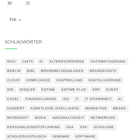
30
31
Feb. »
SCHLAGWÖRTER
9001
14675
AI
ALTERSVORSORGE
AUTOMATISIERUNG
BERLIN
BMA
BRANDMELDEANLAGEN
BRANDSCHUTZ
CLOUD
COMPLIANCE
CONTROLLING
DIGITALISIERUNG
DIN
DINZLER
EDTIME
EDTIME PLUS
ERP
EVENT
EXCEL
FINANZPLANUNG
ISO
IT
IT SICHERHEIT
KI
KONZERT
KÜNSTLICHE INTELLIGENZ
MARKETING
MESSE
MICROSOFT
MUSIK
NACHHALTIGKEIT
NETWORKING
PERSONALEINSATZPLANUNG
SAA
SAP
SCHULUNG
SCHÜLERAUSTAUSCH
SEMINAR
SOFTWARE