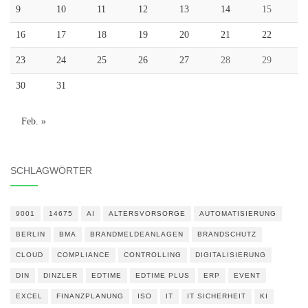
9
10
11
12
13
14
15
16
17
18
19
20
21
22
23
24
25
26
27
28
29
30
31
Feb. »
SCHLAGWÖRTER
9001
14675
AI
ALTERSVORSORGE
AUTOMATISIERUNG
BERLIN
BMA
BRANDMELDEANLAGEN
BRANDSCHUTZ
CLOUD
COMPLIANCE
CONTROLLING
DIGITALISIERUNG
DIN
DINZLER
EDTIME
EDTIME PLUS
ERP
EVENT
EXCEL
FINANZPLANUNG
ISO
IT
IT SICHERHEIT
KI