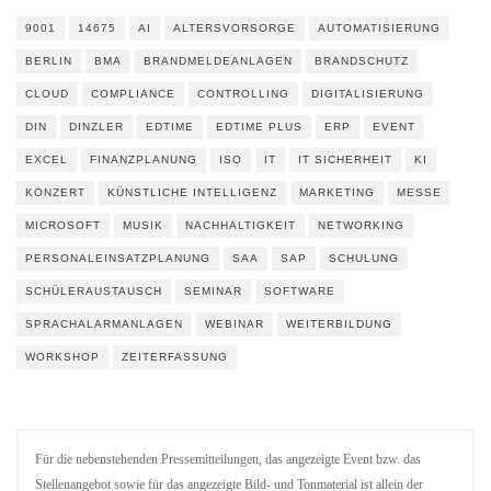
9001
14675
AI
ALTERSVORSORGE
AUTOMATISIERUNG
BERLIN
BMA
BRANDMELDEANLAGEN
BRANDSCHUTZ
CLOUD
COMPLIANCE
CONTROLLING
DIGITALISIERUNG
DIN
DINZLER
EDTIME
EDTIME PLUS
ERP
EVENT
EXCEL
FINANZPLANUNG
ISO
IT
IT SICHERHEIT
KI
KONZERT
KÜNSTLICHE INTELLIGENZ
MARKETING
MESSE
MICROSOFT
MUSIK
NACHHALTIGKEIT
NETWORKING
PERSONALEINSATZPLANUNG
SAA
SAP
SCHULUNG
SCHÜLERAUSTAUSCH
SEMINAR
SOFTWARE
SPRACHALARMANLAGEN
WEBINAR
WEITERBILDUNG
WORKSHOP
ZEITERFASSUNG
Für die nebenstehenden Pressemitteilungen, das angezeigte Event bzw. das
Stellenangebot sowie für das angezeigte Bild- und Tonmaterial ist allein der