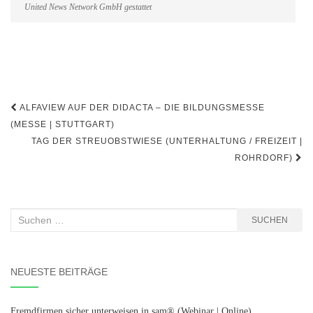
United News Network GmbH gestattet
Beitragsnavigation
ALFAVIEW AUF DER DIDACTA – DIE BILDUNGSMESSE
(MESSE | STUTTGART)
TAG DER STREUOBSTWIESE (UNTERHALTUNG / FREIZEIT |
ROHRDORF)
Suchen
SUCHEN
nach:
NEUESTE BEITRÄGE
Fremdfirmen sicher unterweisen in sam® (Webinar | Online)