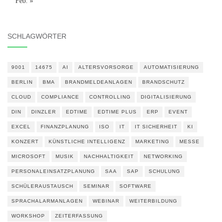
Feb. »
SCHLAGWÖRTER
9001
14675
AI
ALTERSVORSORGE
AUTOMATISIERUNG
BERLIN
BMA
BRANDMELDEANLAGEN
BRANDSCHUTZ
CLOUD
COMPLIANCE
CONTROLLING
DIGITALISIERUNG
DIN
DINZLER
EDTIME
EDTIME PLUS
ERP
EVENT
EXCEL
FINANZPLANUNG
ISO
IT
IT SICHERHEIT
KI
KONZERT
KÜNSTLICHE INTELLIGENZ
MARKETING
MESSE
MICROSOFT
MUSIK
NACHHALTIGKEIT
NETWORKING
PERSONALEINSATZPLANUNG
SAA
SAP
SCHULUNG
SCHÜLERAUSTAUSCH
SEMINAR
SOFTWARE
SPRACHALARMANLAGEN
WEBINAR
WEITERBILDUNG
WORKSHOP
ZEITERFASSUNG