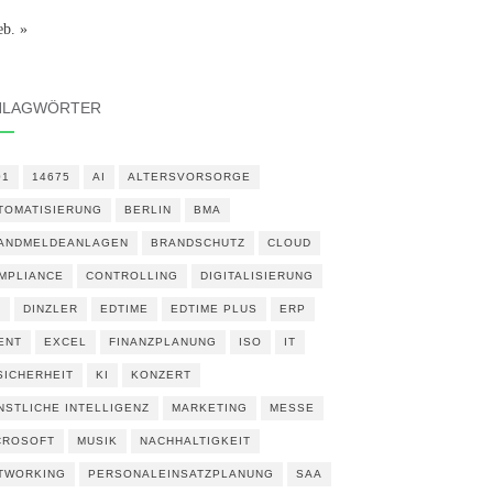
eb. »
HLAGWÖRTER
01
14675
AI
ALTERSVORSORGE
TOMATISIERUNG
BERLIN
BMA
ANDMELDEANLAGEN
BRANDSCHUTZ
CLOUD
MPLIANCE
CONTROLLING
DIGITALISIERUNG
N
DINZLER
EDTIME
EDTIME PLUS
ERP
ENT
EXCEL
FINANZPLANUNG
ISO
IT
 SICHERHEIT
KI
KONZERT
NSTLICHE INTELLIGENZ
MARKETING
MESSE
CROSOFT
MUSIK
NACHHALTIGKEIT
TWORKING
PERSONALEINSATZPLANUNG
SAA