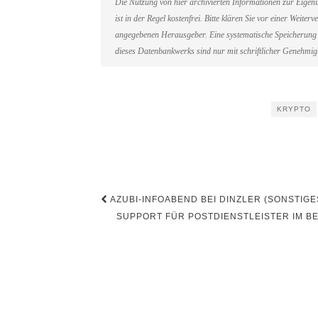
Die Nutzung von hier archivierten Informationen zur Eigen
ist in der Regel kostenfrei. Bitte klären Sie vor einer Weit
angegebenen Herausgeber. Eine systematische Speicherung 
dieses Datenbankwerks sind nur mit schriftlicher Genehmi
KRYPTO
Beitragsnavigation
AZUBI-INFOABEND BEI DINZLER (SONSTIGE
SUPPORT FÜR POSTDIENSTLEISTER IM BE