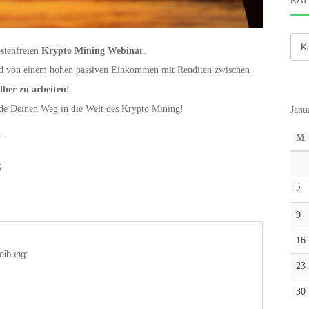
KAT
Kate
stenfreien
Krypto Mining Webinar
.
nd von einem hohen passiven Einkommen mit Renditen zwischen
lber zu arbeiten!
inde Deinen Weg in die Welt des Krypto Mining!
Janu
M
r
5
2
9
16
eibung:
23
30