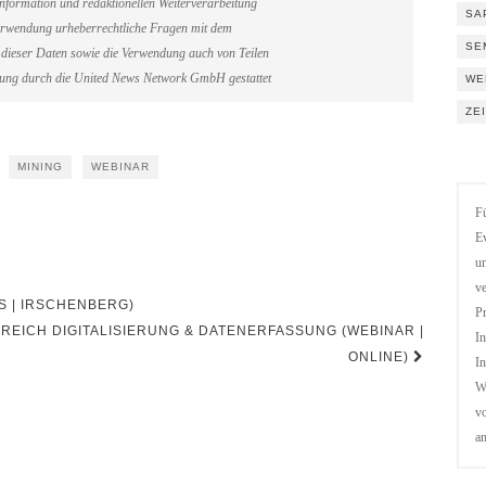
information und redaktionellen Weiterverarbeitung
SA
erverwendung urheberrechtliche Fragen mit dem
SE
dieser Daten sowie die Verwendung auch von Teilen
gung durch die United News Network GmbH gestattet
WE
ZE
MINING
WEBINAR
Fü
Ev
un
ve
S | IRSCHENBERG)
Pr
REICH DIGITALISIERUNG & DATENERFASSUNG (WEBINAR |
In
ONLINE)
In
We
vo
a