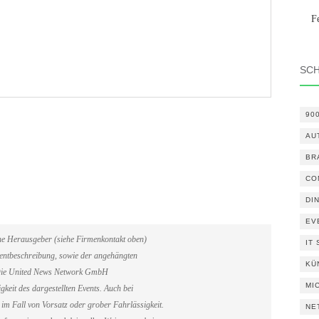
F
SC
90
AU
BR
CO
DI
EV
ene Herausgeber (siehe Firmenkontakt oben)
IT
Eventbeschreibung, sowie der angehängten
KÜ
. Die United News Network GmbH
MI
gkeit des dargestellten Events. Auch bei
im Fall von Vorsatz oder grober Fahrlässigkeit.
NE