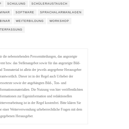
P
SCHULUNG
SCHÜLERAUSTAUSCH
MINAR
SOFTWARE
SPRACHALARMANLAGEN
BINAR
WEITERBILDUNG
WORKSHOP
ITERFASSUNG
r die nebenstehenden Pressemitteilungen, das angezeigte
ent bzw. das Stellenangebot sowie für das angezeigte Bild-
d Tonmaterial ist allein der jeweils angegebene Herausgeber
rantwortlich. Dieser ist in der Regel auch Urheber der
essetexte sowie der angehängten Bild-, Ton- und
formationsmaterialien. Die Nutzung von hier veröffentlichten
formationen zur Eigeninformation und redaktionellen
iterverarbeitung ist in der Regel kostenfrei. Bitte klären Sie
r einer Weiterverwendung urheberrechtliche Fragen mit dem
ngegebenen Herausgeber.