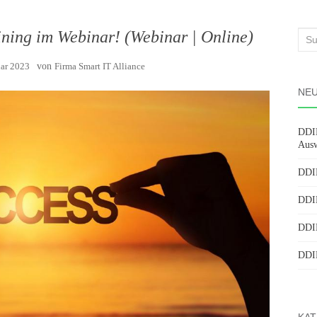
ning im Webinar! (Webinar | Online)
Suc
nach
uar 2023
von
Firma Smart IT Alliance
NEU
DDIM
Ausw
DDIM
DDIM
DDIM
DDIM