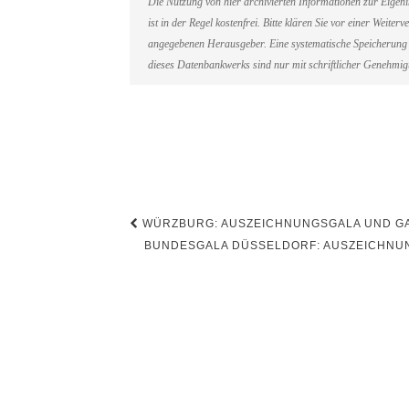
Die Nutzung von hier archivierten Informationen zur Eigen
ist in der Regel kostenfrei. Bitte klären Sie vor einer Weit
angegebenen Herausgeber. Eine systematische Speicherung 
dieses Datenbankwerks sind nur mit schriftlicher Genehmi
Beitragsnavigation
WÜRZBURG: AUSZEICHNUNGSGALA UND GA
BUNDESGALA DÜSSELDORF: AUSZEICHNUN