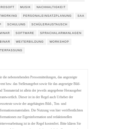
CROSOFT
MUSIK
NACHHALTIGKEIT
TWORKING
PERSONALEINSATZPLANUNG
SAA
P
SCHULUNG
SCHÜLERAUSTAUSCH
MINAR
SOFTWARE
SPRACHALARMANLAGEN
BINAR
WEITERBILDUNG
WORKSHOP
ITERFASSUNG
r die nebenstehenden Pressemitteilungen, das angezeigte
ent bzw. das Stellenangebot sowie für das angezeigte Bild-
d Tonmaterial ist allein der jeweils angegebene Herausgeber
rantwortlich. Dieser ist in der Regel auch Urheber der
essetexte sowie der angehängten Bild-, Ton- und
formationsmaterialien. Die Nutzung von hier veröffentlichten
formationen zur Eigeninformation und redaktionellen
iterverarbeitung ist in der Regel kostenfrei. Bitte klären Sie