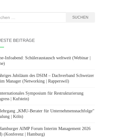
hen
SUCHEN
:
ESTE BEITRÄGE
ne-Infoabend: Schüleraustausch weltweit (Webinar |
ne)
ähriges Jubiläum des DSIM – Dachverband Schweizer
rim Manager (Networking | Rapperswil)
Internationales Symposium für Restrukturierung
gress | Kufstein)
lehrgang „KMU-Berater für Unternehmensnachfolge“
ulung | Köln)
Hamburger AIMP Forum Interim Management 2026
) (Konferenz | Hamburg)