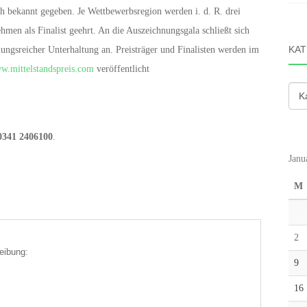
ch bekannt gegeben. Je Wettbewerbsregion werden i. d. R. drei
hmen als Finalist geehrt. An die Auszeichnungsgala schließt sich
KAT
ungsreicher Unterhaltung an. Preisträger und Finalisten werden im
ww.mittelstandspreis.com
veröffentlicht
Kate
0341 2406100
.
Janu
M
2
eibung:
9
16