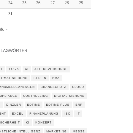
24
25
26
27
28
29
31
eb. »
HLAGWÖRTER
01
14675
AI
ALTERSVORSORGE
TOMATISIERUNG
BERLIN
BMA
ANDMELDEANLAGEN
BRANDSCHUTZ
CLOUD
MPLIANCE
CONTROLLING
DIGITALISIERUNG
N
DINZLER
EDTIME
EDTIME PLUS
ERP
ENT
EXCEL
FINANZPLANUNG
ISO
IT
 SICHERHEIT
KI
KONZERT
NSTLICHE INTELLIGENZ
MARKETING
MESSE