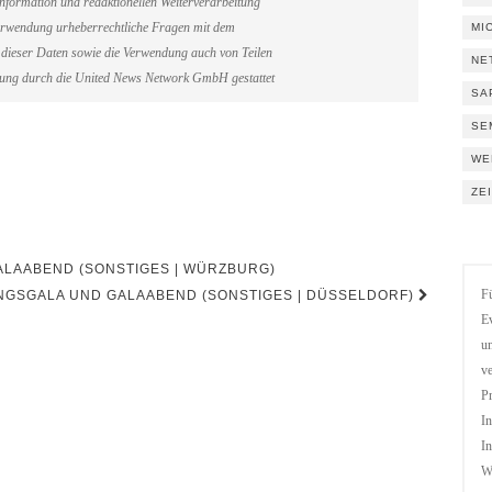
information und redaktionellen Weiterverarbeitung
erverwendung urheberrechtliche Fragen mit dem
MI
dieser Daten sowie die Verwendung auch von Teilen
NE
gung durch die United News Network GmbH gestattet
SA
SE
WE
ZE
LAABEND (SONSTIGES | WÜRZBURG)
GSGALA UND GALAABEND (SONSTIGES | DÜSSELDORF)
Fü
Ev
un
ve
Pr
In
In
We