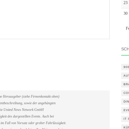
23
30
F
SC
90
AU
BR
CO
ene Herausgeber (siehe Firmenkontakt oben)
DI
Eventbeschreibung, sowie der angehängten
. Die United News Network GmbH
EV
gkeit des dargestellten Events. Auch bei
IT
im Fall von Vorsatz oder grober Fahrlässigkeit.
KÜ