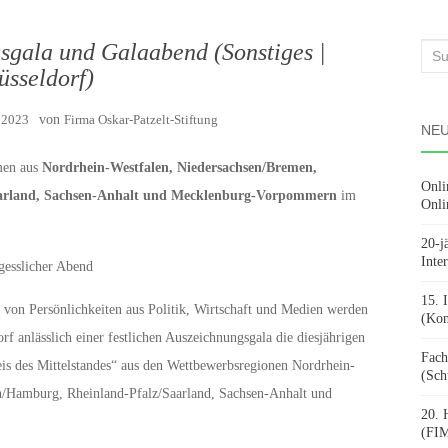
sgala und Galaabend (Sonstiges |
Suc
üsseldorf)
nach
r 2023
von
Firma Oskar-Patzelt-Stiftung
NEU
men aus
Nordrhein-Westfalen, Niedersachsen/Bremen,
Onli
Saarland, Sachsen-Anhalt und Mecklenburg-Vorpommern
im
Onli
20-j
Inte
gesslicher Abend
15. 
von Persönlichkeiten aus Politik, Wirtschaft und Medien werden
(Kon
nlässlich einer festlichen Auszeichnungsgala die diesjährigen
Fach
eis des Mittelstandes“ aus den Wettbewerbsregionen Nordrhein-
(Sch
n/Hamburg, Rheinland-Pfalz/Saarland, Sachsen-Anhalt und
20. 
(FIM