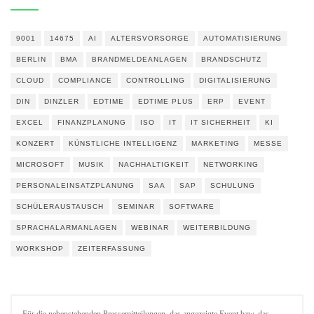
9001
14675
AI
ALTERSVORSORGE
AUTOMATISIERUNG
BERLIN
BMA
BRANDMELDEANLAGEN
BRANDSCHUTZ
CLOUD
COMPLIANCE
CONTROLLING
DIGITALISIERUNG
DIN
DINZLER
EDTIME
EDTIME PLUS
ERP
EVENT
EXCEL
FINANZPLANUNG
ISO
IT
IT SICHERHEIT
KI
KONZERT
KÜNSTLICHE INTELLIGENZ
MARKETING
MESSE
MICROSOFT
MUSIK
NACHHALTIGKEIT
NETWORKING
PERSONALEINSATZPLANUNG
SAA
SAP
SCHULUNG
SCHÜLERAUSTAUSCH
SEMINAR
SOFTWARE
SPRACHALARMANLAGEN
WEBINAR
WEITERBILDUNG
WORKSHOP
ZEITERFASSUNG