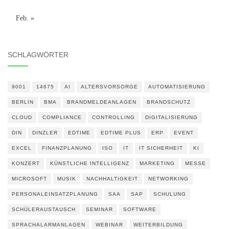
Feb. »
SCHLAGWÖRTER
9001
14675
AI
ALTERSVORSORGE
AUTOMATISIERUNG
BERLIN
BMA
BRANDMELDEANLAGEN
BRANDSCHUTZ
CLOUD
COMPLIANCE
CONTROLLING
DIGITALISIERUNG
DIN
DINZLER
EDTIME
EDTIME PLUS
ERP
EVENT
EXCEL
FINANZPLANUNG
ISO
IT
IT SICHERHEIT
KI
KONZERT
KÜNSTLICHE INTELLIGENZ
MARKETING
MESSE
MICROSOFT
MUSIK
NACHHALTIGKEIT
NETWORKING
PERSONALEINSATZPLANUNG
SAA
SAP
SCHULUNG
SCHÜLERAUSTAUSCH
SEMINAR
SOFTWARE
SPRACHALARMANLAGEN
WEBINAR
WEITERBILDUNG