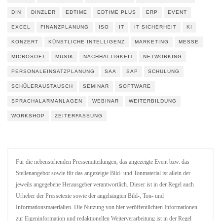
DIN
DINZLER
EDTIME
EDTIME PLUS
ERP
EVENT
EXCEL
FINANZPLANUNG
ISO
IT
IT SICHERHEIT
KI
KONZERT
KÜNSTLICHE INTELLIGENZ
MARKETING
MESSE
MICROSOFT
MUSIK
NACHHALTIGKEIT
NETWORKING
PERSONALEINSATZPLANUNG
SAA
SAP
SCHULUNG
SCHÜLERAUSTAUSCH
SEMINAR
SOFTWARE
SPRACHALARMANLAGEN
WEBINAR
WEITERBILDUNG
WORKSHOP
ZEITERFASSUNG
Für die nebenstehenden Pressemitteilungen, das angezeigte Event bzw. das
Stellenangebot sowie für das angezeigte Bild- und Tonmaterial ist allein der
jeweils angegebene Herausgeber verantwortlich. Dieser ist in der Regel auch
Urheber der Pressetexte sowie der angehängten Bild-, Ton- und
Informationsmaterialien. Die Nutzung von hier veröffentlichten Informationen
zur Eigeninformation und redaktionellen Weiterverarbeitung ist in der Regel