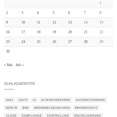
1
2
3
4
5
6
7
8
9
10
11
12
13
14
15
16
17
18
19
20
21
22
23
24
25
26
27
28
29
30
« Mai
Juli »
SCHLAGWÖRTER
9001
14675
AI
ALTERSVORSORGE
AUTOMATISIERUNG
BERLIN
BMA
BRANDMELDEANLAGEN
BRANDSCHUTZ
CLOUD
COMPLIANCE
CONTROLLING
DIGITALISIERUNG