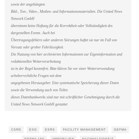
sowie der angehängten
Bild-, Ton-, Video-, Medien- und Informationsmaterialien. Die United News
Network GmbH
übernimmt keine Haftung für die Korrektheit oder Vollständigkeit des
dargestellten Events. Auch bei
Übertragungsfehlern oder anderen Störungen haftet sie nur im Fall von
Vorsatz oder grober Fahrlässigkeit.
Die Nutzung von hier archivierten Informationen zur Eigeninformation und
redaktionellen Weiterverarbeitung
ist in der Regel kostenfrei. Bitte klären Sie vor einer Weiterverwendung
urheberrechtliche Fragen mit dem
angegebenen Herausgeber. Eine systematische Speicherung dieser Daten
sowie die Verwendung auch von Teilen
dieses Datenbankwerks sind nur mit schriftlicher Genehmigung durch die
United News Network GmbH gestattet
CSRD
ESG
ESRS
FACILITY MANAGEMENT
GEFMA
GEFMA 160
IMMOBILIEN
NACHHALTIGKEIT