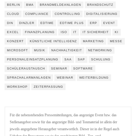
BERLIN
BMA
BRANDMELDEANLAGEN
BRANDSCHUTZ
CLOUD
COMPLIANCE
CONTROLLING
DIGITALISIERUNG
DIN
DINZLER
EDTIME
EDTIME PLUS
ERP
EVENT
EXCEL
FINANZPLANUNG
ISO
IT
IT SICHERHEIT
KI
KONZERT
KÜNSTLICHE INTELLIGENZ
MARKETING
MESSE
MICROSOFT
MUSIK
NACHHALTIGKEIT
NETWORKING
PERSONALEINSATZPLANUNG
SAA
SAP
SCHULUNG
SCHÜLERAUSTAUSCH
SEMINAR
SOFTWARE
SPRACHALARMANLAGEN
WEBINAR
WEITERBILDUNG
WORKSHOP
ZEITERFASSUNG
Für die nebenstehenden Pressemitteilungen, das angezeigte Event bzw. das
Stellenangebot sowie für das angezeigte Bild- und Tonmaterial ist allein der
jeweils angegebene Herausgeber verantwortlich. Dieser ist in der Regel auch