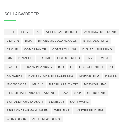
SCHLAGWÖRTER
9001
14675
AI
ALTERSVORSORGE
AUTOMATISIERUNG
BERLIN
BMA
BRANDMELDEANLAGEN
BRANDSCHUTZ
CLOUD
COMPLIANCE
CONTROLLING
DIGITALISIERUNG
DIN
DINZLER
EDTIME
EDTIME PLUS
ERP
EVENT
EXCEL
FINANZPLANUNG
ISO
IT
IT SICHERHEIT
KI
KONZERT
KÜNSTLICHE INTELLIGENZ
MARKETING
MESSE
MICROSOFT
MUSIK
NACHHALTIGKEIT
NETWORKING
PERSONALEINSATZPLANUNG
SAA
SAP
SCHULUNG
SCHÜLERAUSTAUSCH
SEMINAR
SOFTWARE
SPRACHALARMANLAGEN
WEBINAR
WEITERBILDUNG
WORKSHOP
ZEITERFASSUNG