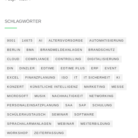
SCHLAGWÖRTER
9001
14675
AI
ALTERSVORSORGE
AUTOMATISIERUNG
BERLIN
BMA
BRANDMELDEANLAGEN
BRANDSCHUTZ
CLOUD
COMPLIANCE
CONTROLLING
DIGITALISIERUNG
DIN
DINZLER
EDTIME
EDTIME PLUS
ERP
EVENT
EXCEL
FINANZPLANUNG
ISO
IT
IT SICHERHEIT
KI
KONZERT
KÜNSTLICHE INTELLIGENZ
MARKETING
MESSE
MICROSOFT
MUSIK
NACHHALTIGKEIT
NETWORKING
PERSONALEINSATZPLANUNG
SAA
SAP
SCHULUNG
SCHÜLERAUSTAUSCH
SEMINAR
SOFTWARE
SPRACHALARMANLAGEN
WEBINAR
WEITERBILDUNG
WORKSHOP
ZEITERFASSUNG