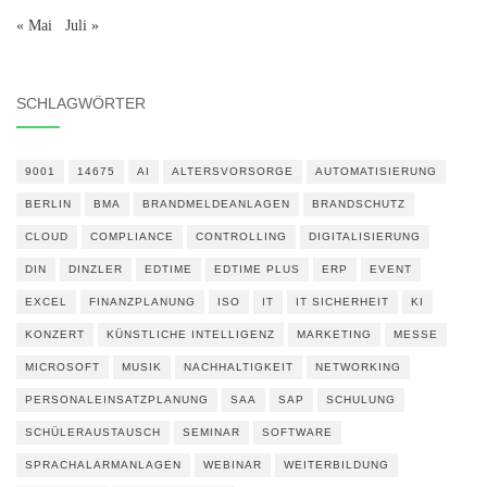
« Mai
Juli »
SCHLAGWÖRTER
9001
14675
AI
ALTERSVORSORGE
AUTOMATISIERUNG
BERLIN
BMA
BRANDMELDEANLAGEN
BRANDSCHUTZ
CLOUD
COMPLIANCE
CONTROLLING
DIGITALISIERUNG
DIN
DINZLER
EDTIME
EDTIME PLUS
ERP
EVENT
EXCEL
FINANZPLANUNG
ISO
IT
IT SICHERHEIT
KI
KONZERT
KÜNSTLICHE INTELLIGENZ
MARKETING
MESSE
MICROSOFT
MUSIK
NACHHALTIGKEIT
NETWORKING
PERSONALEINSATZPLANUNG
SAA
SAP
SCHULUNG
SCHÜLERAUSTAUSCH
SEMINAR
SOFTWARE
SPRACHALARMANLAGEN
WEBINAR
WEITERBILDUNG