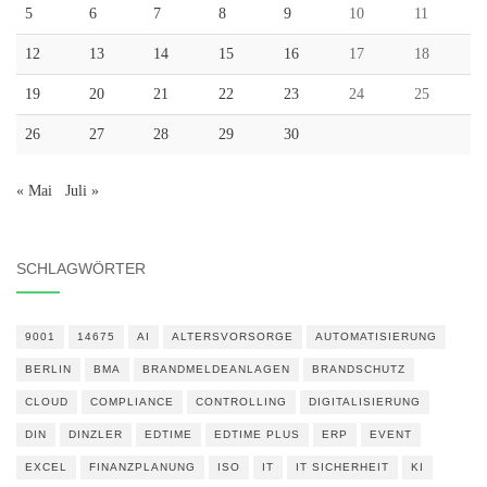
5
6
7
8
9
10
11
12
13
14
15
16
17
18
19
20
21
22
23
24
25
26
27
28
29
30
« Mai
Juli »
SCHLAGWÖRTER
9001
14675
AI
ALTERSVORSORGE
AUTOMATISIERUNG
BERLIN
BMA
BRANDMELDEANLAGEN
BRANDSCHUTZ
CLOUD
COMPLIANCE
CONTROLLING
DIGITALISIERUNG
DIN
DINZLER
EDTIME
EDTIME PLUS
ERP
EVENT
EXCEL
FINANZPLANUNG
ISO
IT
IT SICHERHEIT
KI