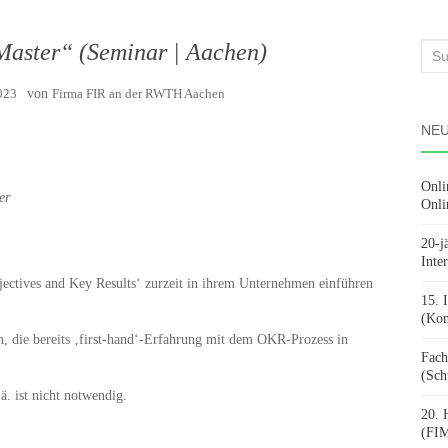
aster“ (Seminar | Aachen)
Suc
nach
023
von
Firma FIR an der RWTH Aachen
NEU
Onli
er
Onli
20-j
Inte
bjectives and Key Results‘ zurzeit in ihrem Unternehmen einführen
15. 
(Kon
n, die bereits ‚first-hand‘-Erfahrung mit dem OKR-Prozess in
Fach
(Sch
. ist nicht notwendig.
20. 
(FIM