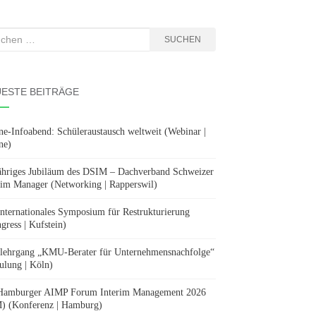
hen
SUCHEN
:
ESTE BEITRÄGE
ne-Infoabend: Schüleraustausch weltweit (Webinar |
ne)
ähriges Jubiläum des DSIM – Dachverband Schweizer
rim Manager (Networking | Rapperswil)
Internationales Symposium für Restrukturierung
gress | Kufstein)
lehrgang „KMU-Berater für Unternehmensnachfolge“
ulung | Köln)
Hamburger AIMP Forum Interim Management 2026
) (Konferenz | Hamburg)