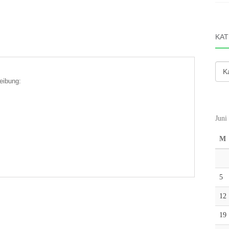
KAT
Kate
eibung:
Juni
M
5
12
19