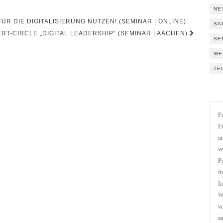
NE
 DIE DIGITALISIERUNG NUTZEN! (SEMINAR | ONLINE)
SA
RT-CIRCLE „DIGITAL LEADERSHIP“ (SEMINAR | AACHEN)
SE
WE
ZE
Fü
Ev
un
ve
Pr
In
In
We
vo
a