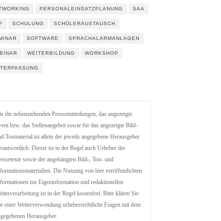
TWORKING
PERSONALEINSATZPLANUNG
SAA
P
SCHULUNG
SCHÜLERAUSTAUSCH
MINAR
SOFTWARE
SPRACHALARMANLAGEN
BINAR
WEITERBILDUNG
WORKSHOP
ITERFASSUNG
r die nebenstehenden Pressemitteilungen, das angezeigte
ent bzw. das Stellenangebot sowie für das angezeigte Bild-
d Tonmaterial ist allein der jeweils angegebene Herausgeber
rantwortlich. Dieser ist in der Regel auch Urheber der
essetexte sowie der angehängten Bild-, Ton- und
formationsmaterialien. Die Nutzung von hier veröffentlichten
formationen zur Eigeninformation und redaktionellen
iterverarbeitung ist in der Regel kostenfrei. Bitte klären Sie
r einer Weiterverwendung urheberrechtliche Fragen mit dem
ngegebenen Herausgeber.