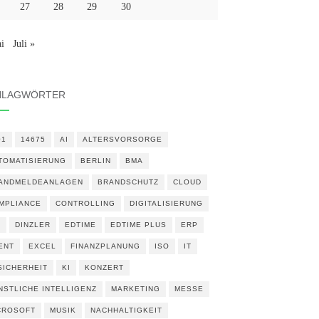
27
28
29
30
i
Juli »
HLAGWÖRTER
01
14675
AI
ALTERSVORSORGE
TOMATISIERUNG
BERLIN
BMA
ANDMELDEANLAGEN
BRANDSCHUTZ
CLOUD
MPLIANCE
CONTROLLING
DIGITALISIERUNG
N
DINZLER
EDTIME
EDTIME PLUS
ERP
ENT
EXCEL
FINANZPLANUNG
ISO
IT
 SICHERHEIT
KI
KONZERT
NSTLICHE INTELLIGENZ
MARKETING
MESSE
CROSOFT
MUSIK
NACHHALTIGKEIT