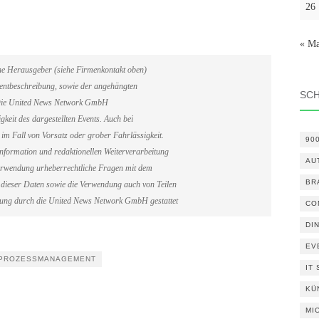
26
« Ma
ene Herausgeber (siehe Firmenkontakt oben)
Eventbeschreibung, sowie der angehängten
SC
. Die United News Network GmbH
gkeit des dargestellten Events. Auch bei
im Fall von Vorsatz oder grober Fahrlässigkeit.
90
information und redaktionellen Weiterverarbeitung
AU
erverwendung urheberrechtliche Fragen mit dem
BR
dieser Daten sowie die Verwendung auch von Teilen
gung durch die United News Network GmbH gestattet
CO
DI
EV
PROZESSMANAGEMENT
IT
KÜ
MI