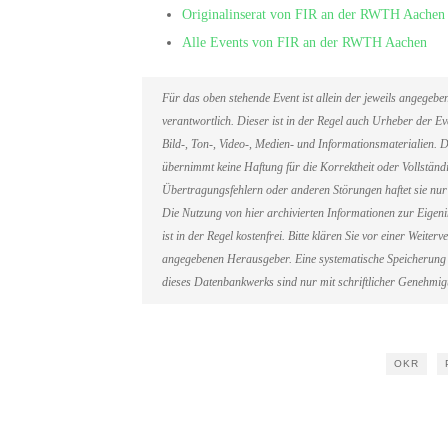
Originalinserat von FIR an der RWTH Aachen
Alle Events von FIR an der RWTH Aachen
Für das oben stehende Event ist allein der jeweils angegeb
verantwortlich. Dieser ist in der Regel auch Urheber der 
Bild-, Ton-, Video-, Medien- und Informationsmaterialien
übernimmt keine Haftung für die Korrektheit oder Vollständi
Übertragungsfehlern oder anderen Störungen haftet sie nur 
Die Nutzung von hier archivierten Informationen zur Eigen
ist in der Regel kostenfrei. Bitte klären Sie vor einer Weit
angegebenen Herausgeber. Eine systematische Speicherung 
dieses Datenbankwerks sind nur mit schriftlicher Genehmi
OKR