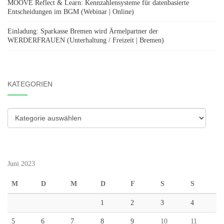
MOOVE Reflect & Learn: Kennzahlensysteme für datenbasierte
Entscheidungen im BGM (Webinar | Online)
Einladung: Sparkasse Bremen wird Ärmelpartner der
WERDERFRAUEN (Unterhaltung / Freizeit | Bremen)
KATEGORIEN
Kategorien
Juni 2023
M
D
M
D
F
S
S
1
2
3
4
5
6
7
8
9
10
11