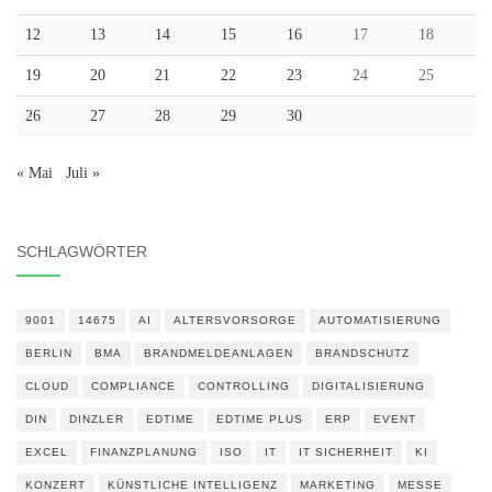
12
13
14
15
16
17
18
19
20
21
22
23
24
25
26
27
28
29
30
« Mai
Juli »
SCHLAGWÖRTER
9001
14675
AI
ALTERSVORSORGE
AUTOMATISIERUNG
BERLIN
BMA
BRANDMELDEANLAGEN
BRANDSCHUTZ
CLOUD
COMPLIANCE
CONTROLLING
DIGITALISIERUNG
DIN
DINZLER
EDTIME
EDTIME PLUS
ERP
EVENT
EXCEL
FINANZPLANUNG
ISO
IT
IT SICHERHEIT
KI
KONZERT
KÜNSTLICHE INTELLIGENZ
MARKETING
MESSE