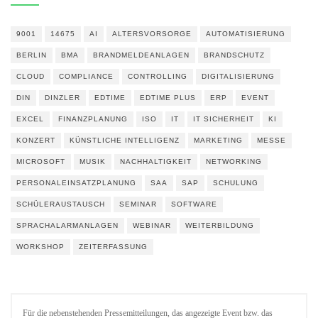
9001
14675
AI
ALTERSVORSORGE
AUTOMATISIERUNG
BERLIN
BMA
BRANDMELDEANLAGEN
BRANDSCHUTZ
CLOUD
COMPLIANCE
CONTROLLING
DIGITALISIERUNG
DIN
DINZLER
EDTIME
EDTIME PLUS
ERP
EVENT
EXCEL
FINANZPLANUNG
ISO
IT
IT SICHERHEIT
KI
KONZERT
KÜNSTLICHE INTELLIGENZ
MARKETING
MESSE
MICROSOFT
MUSIK
NACHHALTIGKEIT
NETWORKING
PERSONALEINSATZPLANUNG
SAA
SAP
SCHULUNG
SCHÜLERAUSTAUSCH
SEMINAR
SOFTWARE
SPRACHALARMANLAGEN
WEBINAR
WEITERBILDUNG
WORKSHOP
ZEITERFASSUNG
Für die nebenstehenden Pressemitteilungen, das angezeigte Event bzw. das