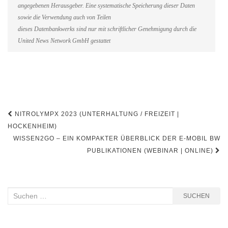
angegebenen Herausgeber. Eine systematische Speicherung dieser Daten
sowie die Verwendung auch von Teilen
dieses Datenbankwerks sind nur mit schriftlicher Genehmigung durch die
United News Network GmbH gestattet
Beitragsnavigation
NITROLYMPX 2023 (UNTERHALTUNG / FREIZEIT |
HOCKENHEIM)
WISSEN2GO – EIN KOMPAKTER ÜBERBLICK DER E-MOBIL BW
PUBLIKATIONEN (WEBINAR | ONLINE)
Suchen
SUCHEN
nach: