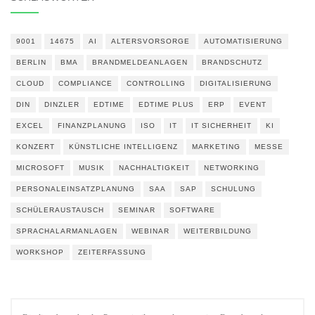
9001
14675
AI
ALTERSVORSORGE
AUTOMATISIERUNG
BERLIN
BMA
BRANDMELDEANLAGEN
BRANDSCHUTZ
CLOUD
COMPLIANCE
CONTROLLING
DIGITALISIERUNG
DIN
DINZLER
EDTIME
EDTIME PLUS
ERP
EVENT
EXCEL
FINANZPLANUNG
ISO
IT
IT SICHERHEIT
KI
KONZERT
KÜNSTLICHE INTELLIGENZ
MARKETING
MESSE
MICROSOFT
MUSIK
NACHHALTIGKEIT
NETWORKING
PERSONALEINSATZPLANUNG
SAA
SAP
SCHULUNG
SCHÜLERAUSTAUSCH
SEMINAR
SOFTWARE
SPRACHALARMANLAGEN
WEBINAR
WEITERBILDUNG
WORKSHOP
ZEITERFASSUNG