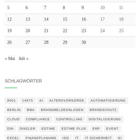
5
6
7
8
9
10
11
12
13
14
15
16
17
18
19
20
21
22
23
24
25
26
27
28
29
30
« Mai
Juli »
SCHLAGWÖRTER
9001
14675
AI
ALTERSVORSORGE
AUTOMATISIERUNG
BERLIN
BMA
BRANDMELDEANLAGEN
BRANDSCHUTZ
CLOUD
COMPLIANCE
CONTROLLING
DIGITALISIERUNG
DIN
DINZLER
EDTIME
EDTIME PLUS
ERP
EVENT
EXCEL
FINANZPLANUNG
ISO
IT
IT SICHERHEIT
KI