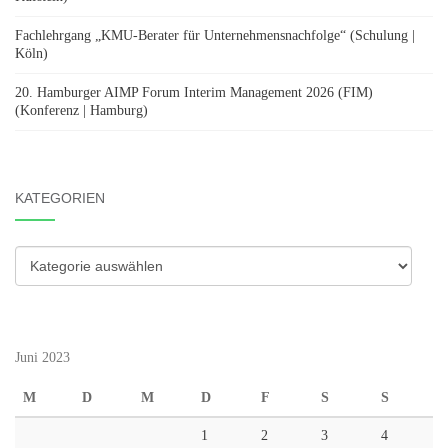
Fachlehrgang „KMU-Berater für Unternehmensnachfolge“ (Schulung |
Köln)
20. Hamburger AIMP Forum Interim Management 2026 (FIM)
(Konferenz | Hamburg)
KATEGORIEN
Kategorien
Juni 2023
M
D
M
D
F
S
S
1
2
3
4