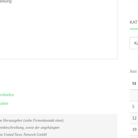
eibung:
KAT
Kate
Juni
M
iesbaden
baden
5
12
ene Herausgeber (siehe Firmenkontakt oben)
Eventbeschreibung, sowie der angehängten
19
. Die United News Network GmbH