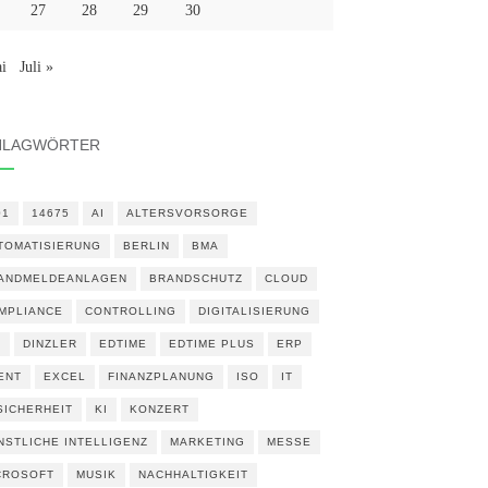
27
28
29
30
i
Juli »
HLAGWÖRTER
01
14675
AI
ALTERSVORSORGE
TOMATISIERUNG
BERLIN
BMA
ANDMELDEANLAGEN
BRANDSCHUTZ
CLOUD
MPLIANCE
CONTROLLING
DIGITALISIERUNG
N
DINZLER
EDTIME
EDTIME PLUS
ERP
ENT
EXCEL
FINANZPLANUNG
ISO
IT
 SICHERHEIT
KI
KONZERT
NSTLICHE INTELLIGENZ
MARKETING
MESSE
CROSOFT
MUSIK
NACHHALTIGKEIT