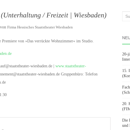
Unterhaltung / Freizeit | Wiesbaden)
Suc
nach
von
Firma Hessisches Staatstheater Wiesbaden
NEU
ie Premiere von »Das verrückte Wohnzimmer« im Studio.
aden.de
20-j
Inte
kauf@staatstheater-wiesbaden.de |
www.staatstheater-
15. 
nnement@staatstheater-wiesbaden.de Gruppenbüro: Telefon
(Kon
n.de
Fach
(Sch
1:30
20. 
(FIM
Die 
und 