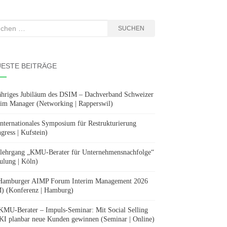
hen
SUCHEN
:
ESTE BEITRÄGE
ähriges Jubiläum des DSIM – Dachverband Schweizer
rim Manager (Networking | Rapperswil)
Internationales Symposium für Restrukturierung
gress | Kufstein)
lehrgang „KMU-Berater für Unternehmensnachfolge“
ulung | Köln)
Hamburger AIMP Forum Interim Management 2026
) (Konferenz | Hamburg)
KMU-Berater – Impuls-Seminar: Mit Social Selling
KI planbar neue Kunden gewinnen (Seminar | Online)