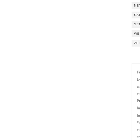
NE
SA
SE
WE
ZE
Fü
Ev
un
ve
Pr
In
In
We
vo
a