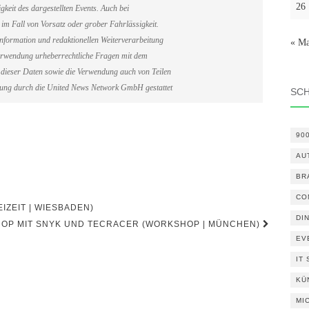
26
gkeit des dargestellten Events. Auch bei
im Fall von Vorsatz oder grober Fahrlässigkeit.
information und redaktionellen Weiterverarbeitung
« Ma
erverwendung urheberrechtliche Fragen mit dem
dieser Daten sowie die Verwendung auch von Teilen
gung durch die United News Network GmbH gestattet
SC
90
AU
BR
CO
IZEIT | WIESBADEN)
DI
OP MIT SNYK UND TECRACER (WORKSHOP | MÜNCHEN)
EV
IT
KÜ
MI