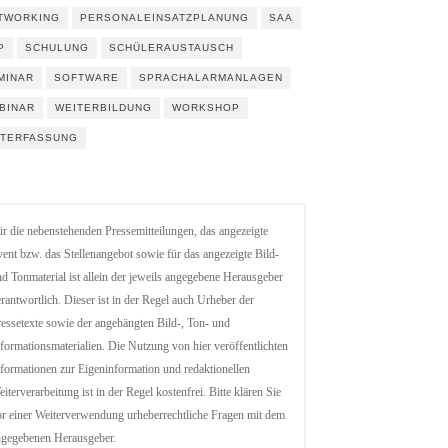
TWORKING
PERSONALEINSATZPLANUNG
SAA
P
SCHULUNG
SCHÜLERAUSTAUSCH
MINAR
SOFTWARE
SPRACHALARMANLAGEN
BINAR
WEITERBILDUNG
WORKSHOP
ITERFASSUNG
r die nebenstehenden Pressemitteilungen, das angezeigte
ent bzw. das Stellenangebot sowie für das angezeigte Bild-
d Tonmaterial ist allein der jeweils angegebene Herausgeber
rantwortlich. Dieser ist in der Regel auch Urheber der
essetexte sowie der angehängten Bild-, Ton- und
formationsmaterialien. Die Nutzung von hier veröffentlichten
formationen zur Eigeninformation und redaktionellen
iterverarbeitung ist in der Regel kostenfrei. Bitte klären Sie
r einer Weiterverwendung urheberrechtliche Fragen mit dem
ngegebenen Herausgeber.