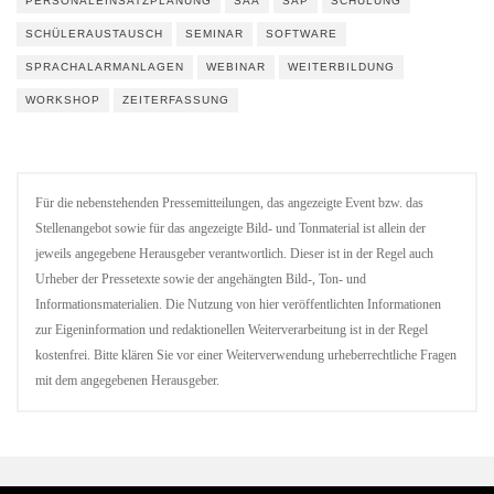
PERSONALEINSATZPLANUNG
SAA
SAP
SCHULUNG
SCHÜLERAUSTAUSCH
SEMINAR
SOFTWARE
SPRACHALARMANLAGEN
WEBINAR
WEITERBILDUNG
WORKSHOP
ZEITERFASSUNG
Für die nebenstehenden Pressemitteilungen, das angezeigte Event bzw. das
Stellenangebot sowie für das angezeigte Bild- und Tonmaterial ist allein der
jeweils angegebene Herausgeber verantwortlich. Dieser ist in der Regel auch
Urheber der Pressetexte sowie der angehängten Bild-, Ton- und
Informationsmaterialien. Die Nutzung von hier veröffentlichten Informationen
zur Eigeninformation und redaktionellen Weiterverarbeitung ist in der Regel
kostenfrei. Bitte klären Sie vor einer Weiterverwendung urheberrechtliche Fragen
mit dem angegebenen Herausgeber.