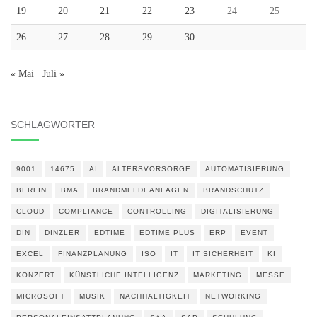
19
20
21
22
23
24
25
26
27
28
29
30
« Mai
Juli »
SCHLAGWÖRTER
9001
14675
AI
ALTERSVORSORGE
AUTOMATISIERUNG
BERLIN
BMA
BRANDMELDEANLAGEN
BRANDSCHUTZ
CLOUD
COMPLIANCE
CONTROLLING
DIGITALISIERUNG
DIN
DINZLER
EDTIME
EDTIME PLUS
ERP
EVENT
EXCEL
FINANZPLANUNG
ISO
IT
IT SICHERHEIT
KI
KONZERT
KÜNSTLICHE INTELLIGENZ
MARKETING
MESSE
MICROSOFT
MUSIK
NACHHALTIGKEIT
NETWORKING