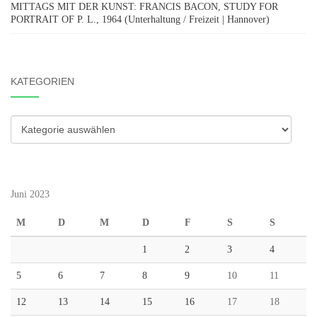
MITTAGS MIT DER KUNST: FRANCIS BACON, STUDY FOR
PORTRAIT OF P. L., 1964 (Unterhaltung / Freizeit | Hannover)
KATEGORIEN
Kategorien
Juni 2023
M
D
M
D
F
S
S
1
2
3
4
5
6
7
8
9
10
11
12
13
14
15
16
17
18