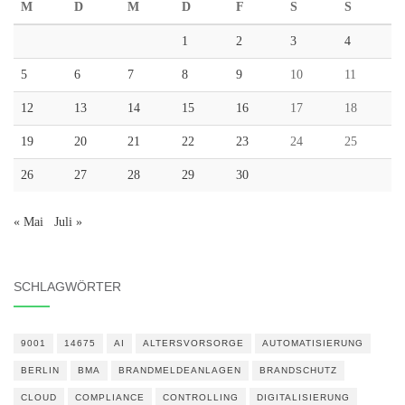
M
D
M
D
F
S
S
1
2
3
4
5
6
7
8
9
10
11
12
13
14
15
16
17
18
19
20
21
22
23
24
25
26
27
28
29
30
« Mai
Juli »
SCHLAGWÖRTER
9001
14675
AI
ALTERSVORSORGE
AUTOMATISIERUNG
BERLIN
BMA
BRANDMELDEANLAGEN
BRANDSCHUTZ
CLOUD
COMPLIANCE
CONTROLLING
DIGITALISIERUNG