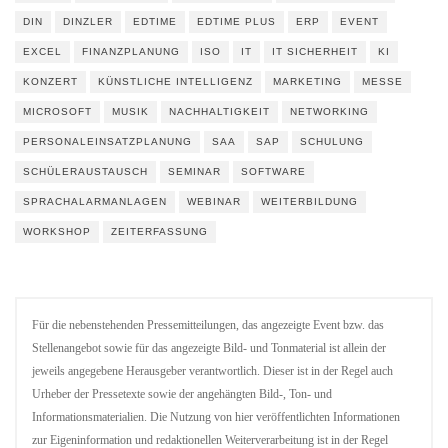
DIN
DINZLER
EDTIME
EDTIME PLUS
ERP
EVENT
EXCEL
FINANZPLANUNG
ISO
IT
IT SICHERHEIT
KI
KONZERT
KÜNSTLICHE INTELLIGENZ
MARKETING
MESSE
MICROSOFT
MUSIK
NACHHALTIGKEIT
NETWORKING
PERSONALEINSATZPLANUNG
SAA
SAP
SCHULUNG
SCHÜLERAUSTAUSCH
SEMINAR
SOFTWARE
SPRACHALARMANLAGEN
WEBINAR
WEITERBILDUNG
WORKSHOP
ZEITERFASSUNG
Für die nebenstehenden Pressemitteilungen, das angezeigte Event bzw. das
Stellenangebot sowie für das angezeigte Bild- und Tonmaterial ist allein der
jeweils angegebene Herausgeber verantwortlich. Dieser ist in der Regel auch
Urheber der Pressetexte sowie der angehängten Bild-, Ton- und
Informationsmaterialien. Die Nutzung von hier veröffentlichten Informationen
zur Eigeninformation und redaktionellen Weiterverarbeitung ist in der Regel