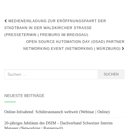
Beitragsnavigation
MEDIENEINLADUNG ZUR ERÖFFNUNGSFAHRT DER
STADTBAHN IN DER WALDKIRCHER STRASSE (
PRESSETERMIN | FREIBURG IM BREISGAU)
OPEN SOURCE AUTOMATION DAY (OSAD) PARTNER
NETWORKING EVENT (NETWORKING | WÜRZBURG)
Suchen
SUCHEN
nach:
NEUESTE BEITRÄGE
Online-Infoabend: Schüleraustausch weltweit (Webinar | Online)
20-jähriges Jubiläum des DSIM – Dachverband Schweizer Interim
Manager (Networking | Rapperswil)