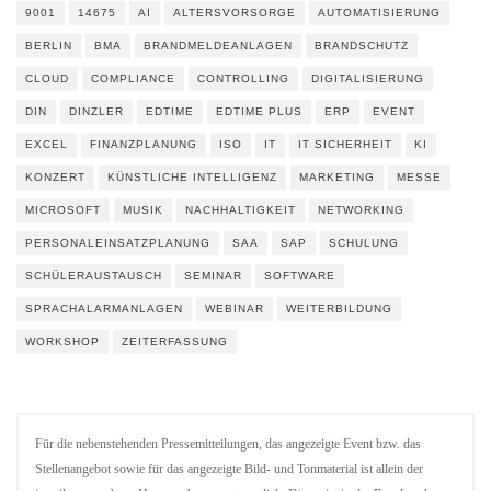
9001
14675
AI
ALTERSVORSORGE
AUTOMATISIERUNG
BERLIN
BMA
BRANDMELDEANLAGEN
BRANDSCHUTZ
CLOUD
COMPLIANCE
CONTROLLING
DIGITALISIERUNG
DIN
DINZLER
EDTIME
EDTIME PLUS
ERP
EVENT
EXCEL
FINANZPLANUNG
ISO
IT
IT SICHERHEIT
KI
KONZERT
KÜNSTLICHE INTELLIGENZ
MARKETING
MESSE
MICROSOFT
MUSIK
NACHHALTIGKEIT
NETWORKING
PERSONALEINSATZPLANUNG
SAA
SAP
SCHULUNG
SCHÜLERAUSTAUSCH
SEMINAR
SOFTWARE
SPRACHALARMANLAGEN
WEBINAR
WEITERBILDUNG
WORKSHOP
ZEITERFASSUNG
Für die nebenstehenden Pressemitteilungen, das angezeigte Event bzw. das
Stellenangebot sowie für das angezeigte Bild- und Tonmaterial ist allein der