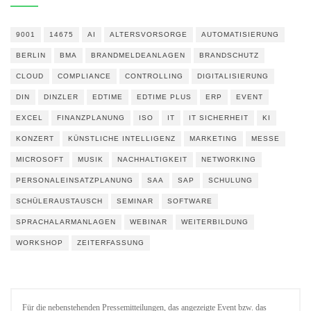
9001
14675
AI
ALTERSVORSORGE
AUTOMATISIERUNG
BERLIN
BMA
BRANDMELDEANLAGEN
BRANDSCHUTZ
CLOUD
COMPLIANCE
CONTROLLING
DIGITALISIERUNG
DIN
DINZLER
EDTIME
EDTIME PLUS
ERP
EVENT
EXCEL
FINANZPLANUNG
ISO
IT
IT SICHERHEIT
KI
KONZERT
KÜNSTLICHE INTELLIGENZ
MARKETING
MESSE
MICROSOFT
MUSIK
NACHHALTIGKEIT
NETWORKING
PERSONALEINSATZPLANUNG
SAA
SAP
SCHULUNG
SCHÜLERAUSTAUSCH
SEMINAR
SOFTWARE
SPRACHALARMANLAGEN
WEBINAR
WEITERBILDUNG
WORKSHOP
ZEITERFASSUNG
Für die nebenstehenden Pressemitteilungen, das angezeigte Event bzw. das