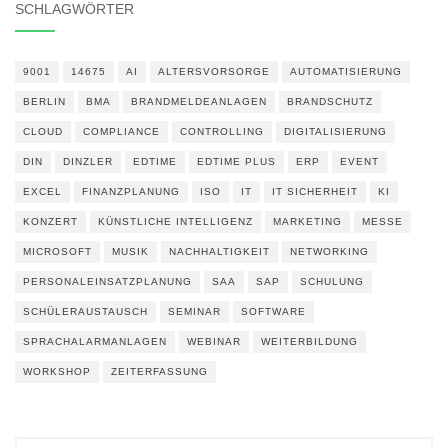
SCHLAGWÖRTER
9001
14675
AI
ALTERSVORSORGE
AUTOMATISIERUNG
BERLIN
BMA
BRANDMELDEANLAGEN
BRANDSCHUTZ
CLOUD
COMPLIANCE
CONTROLLING
DIGITALISIERUNG
DIN
DINZLER
EDTIME
EDTIME PLUS
ERP
EVENT
EXCEL
FINANZPLANUNG
ISO
IT
IT SICHERHEIT
KI
KONZERT
KÜNSTLICHE INTELLIGENZ
MARKETING
MESSE
MICROSOFT
MUSIK
NACHHALTIGKEIT
NETWORKING
PERSONALEINSATZPLANUNG
SAA
SAP
SCHULUNG
SCHÜLERAUSTAUSCH
SEMINAR
SOFTWARE
SPRACHALARMANLAGEN
WEBINAR
WEITERBILDUNG
WORKSHOP
ZEITERFASSUNG