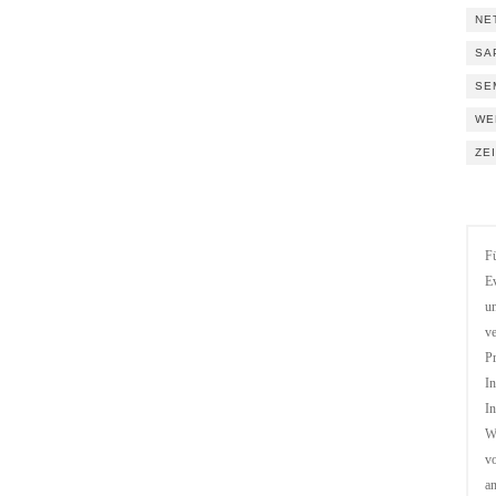
NE
SA
SE
WE
ZE
Fü
Ev
un
ve
Pr
In
In
We
vo
a