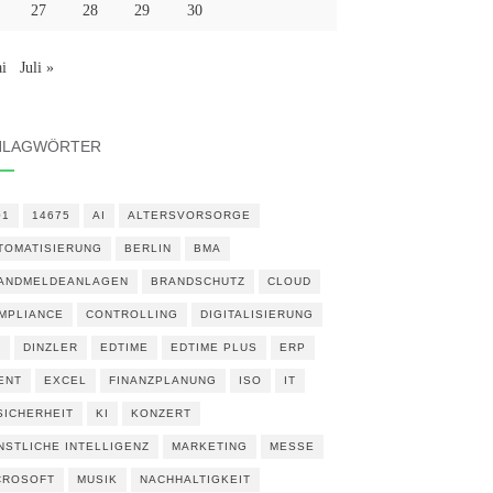
27
28
29
30
i
Juli »
HLAGWÖRTER
01
14675
AI
ALTERSVORSORGE
TOMATISIERUNG
BERLIN
BMA
ANDMELDEANLAGEN
BRANDSCHUTZ
CLOUD
MPLIANCE
CONTROLLING
DIGITALISIERUNG
N
DINZLER
EDTIME
EDTIME PLUS
ERP
ENT
EXCEL
FINANZPLANUNG
ISO
IT
 SICHERHEIT
KI
KONZERT
NSTLICHE INTELLIGENZ
MARKETING
MESSE
CROSOFT
MUSIK
NACHHALTIGKEIT