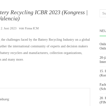
ttery Recycling ICBR 2023 (Kongress |
Suc
Valencia)
nach
m
2. Juni 2023
von
Firma ICM
NEU
 the challenges faced by the Battery Recycling Industry on a global
Onli
gether the international community of experts and decision makers
Onli
 battery recyclers and manufacturers, collection organizations,
20-j
rs and many more.
Inte
15. 
(Kon
Fach
(Sch
20. 
eibung:
(FIM