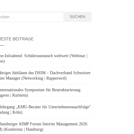
hen
SUCHEN
:
ESTE BEITRÄGE
ne-Infoabend: Schüleraustausch weltweit (Webinar |
ne)
ähriges Jubiläum des DSIM – Dachverband Schweizer
rim Manager (Networking | Rapperswil)
Internationales Symposium für Restrukturierung
gress | Kufstein)
lehrgang „KMU-Berater für Unternehmensnachfolge“
ulung | Köln)
Hamburger AIMP Forum Interim Management 2026
) (Konferenz | Hamburg)