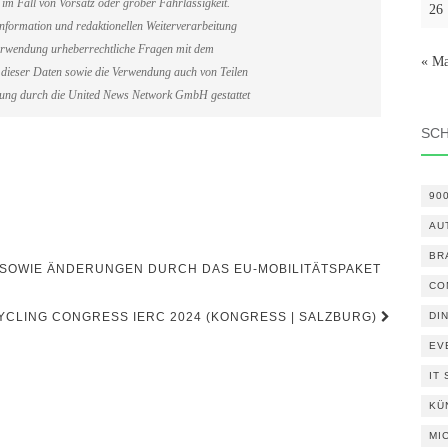
im Fall von Vorsatz oder grober Fahrlässigkeit.
26
information und redaktionellen Weiterverarbeitung
erverwendung urheberrechtliche Fragen mit dem
« Ma
dieser Daten sowie die Verwendung auch von Teilen
gung durch die United News Network GmbH gestattet
SC
90
AU
BR
 SOWIE ÄNDERUNGEN DURCH DAS EU-MOBILITÄTSPAKET
CO
YCLING CONGRESS IERC 2024 (KONGRESS | SALZBURG)
DI
EV
IT
KÜ
MI