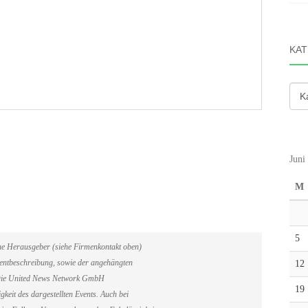
KAT
Kate
Juni
M
5
ene Herausgeber (siehe Firmenkontakt oben)
Eventbeschreibung, sowie der angehängten
12
. Die United News Network GmbH
19
gkeit des dargestellten Events. Auch bei