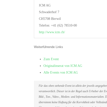
ICM AG
Schwaderhof 7
CH5708 Birrwil
Telefon: +41 (62) 78510-00
http://www.icm.ch/
Weiterführende Links
Zum Event
Originalinserat von ICM AG
Alle Events von ICM AG
Für das oben stehende Event ist allein der jeweils angegeb
verantwortlich. Dieser ist in der Regel auch Urheber der 
Bild-, Ton-, Video-, Medien- und Informationsmaterialien
übernimmt keine Haftung für die Korrektheit oder Vollständi