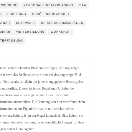
TWORKING
PERSONALEINSATZPLANUNG
SAA
P
SCHULUNG
SCHÜLERAUSTAUSCH
MINAR
SOFTWARE
SPRACHALARMANLAGEN
BINAR
WEITERBILDUNG
WORKSHOP
ITERFASSUNG
r die nebenstehenden Pressemitteilungen, das angezeigte
ent bzw. das Stellenangebot sowie für das angezeigte Bild-
d Tonmaterial ist allein der jeweils angegebene Herausgeber
rantwortlich. Dieser ist in der Regel auch Urheber der
essetexte sowie der angehängten Bild-, Ton- und
formationsmaterialien. Die Nutzung von hier veröffentlichten
formationen zur Eigeninformation und redaktionellen
iterverarbeitung ist in der Regel kostenfrei. Bitte klären Sie
r einer Weiterverwendung urheberrechtliche Fragen mit dem
ngegebenen Herausgeber.