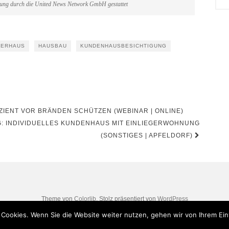
gung durch die United News Network GmbH gestattet
GERHAUS
HAUSBAU
KUNDENHAUSBESICHTIGUNG
IENT VOR BRÄNDEN SCHÜTZEN (WEBINAR | ONLINE)
 INDIVIDUELLES KUNDENHAUS MIT EINLIEGERWOHNUNG
(SONSTIGES | APFELDORF)
Theme von
Colorlib
. Stolz präsentiert von
WordPress
Cookies. Wenn Sie die Website weiter nutzen, gehen wir von Ihrem Ein