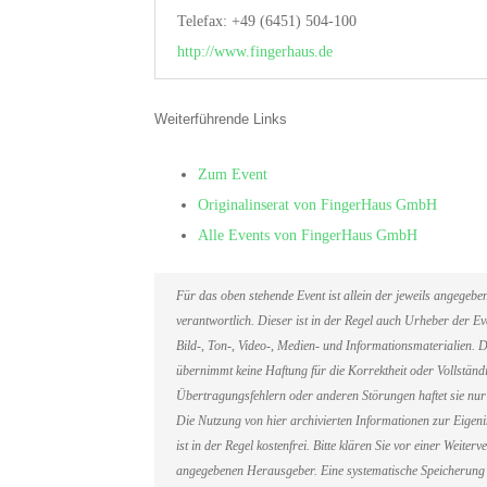
Telefax: +49 (6451) 504-100
http://www.fingerhaus.de
Weiterführende Links
Zum Event
Originalinserat von FingerHaus GmbH
Alle Events von FingerHaus GmbH
Für das oben stehende Event ist allein der jeweils angegeb
verantwortlich. Dieser ist in der Regel auch Urheber der 
Bild-, Ton-, Video-, Medien- und Informationsmaterialien
übernimmt keine Haftung für die Korrektheit oder Vollständi
Übertragungsfehlern oder anderen Störungen haftet sie nur 
Die Nutzung von hier archivierten Informationen zur Eigen
ist in der Regel kostenfrei. Bitte klären Sie vor einer Weit
angegebenen Herausgeber. Eine systematische Speicherung 