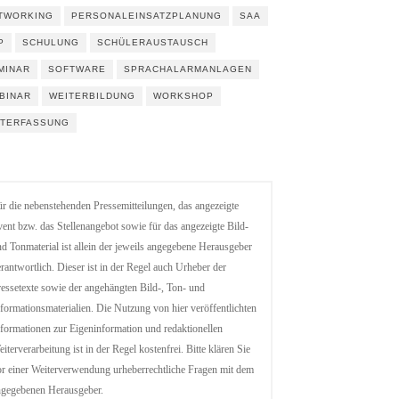
TWORKING
PERSONALEINSATZPLANUNG
SAA
P
SCHULUNG
SCHÜLERAUSTAUSCH
MINAR
SOFTWARE
SPRACHALARMANLAGEN
BINAR
WEITERBILDUNG
WORKSHOP
ITERFASSUNG
r die nebenstehenden Pressemitteilungen, das angezeigte
ent bzw. das Stellenangebot sowie für das angezeigte Bild-
d Tonmaterial ist allein der jeweils angegebene Herausgeber
rantwortlich. Dieser ist in der Regel auch Urheber der
essetexte sowie der angehängten Bild-, Ton- und
formationsmaterialien. Die Nutzung von hier veröffentlichten
formationen zur Eigeninformation und redaktionellen
iterverarbeitung ist in der Regel kostenfrei. Bitte klären Sie
r einer Weiterverwendung urheberrechtliche Fragen mit dem
ngegebenen Herausgeber.