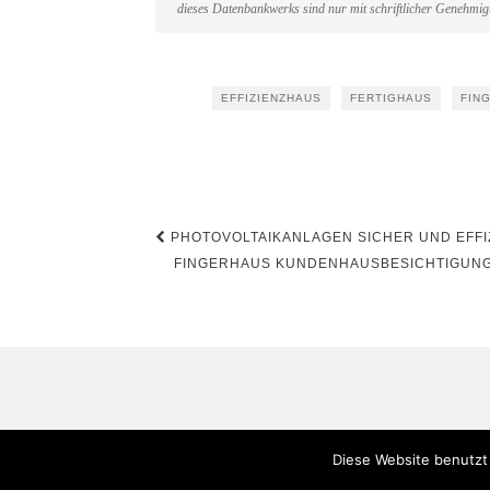
dieses Datenbankwerks sind nur mit schriftlicher Genehmi
EFFIZIENZHAUS
FERTIGHAUS
FIN
Beitragsnavigation
PHOTOVOLTAIKANLAGEN SICHER UND EFFIZ
FINGERHAUS KUNDENHAUSBESICHTIGUNG:
Diese Website benutzt 