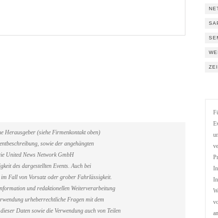
NE
SA
SE
WE
ZE
Fü
Ev
ene Herausgeber (siehe Firmenkontakt oben)
un
Eventbeschreibung, sowie der angehängten
ve
. Die United News Network GmbH
Pr
gkeit des dargestellten Events. Auch bei
In
im Fall von Vorsatz oder grober Fahrlässigkeit.
In
information und redaktionellen Weiterverarbeitung
We
erverwendung urheberrechtliche Fragen mit dem
vo
dieser Daten sowie die Verwendung auch von Teilen
a