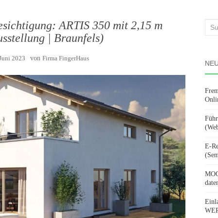
ichtigung: ARTIS 350 mit 2,15 m
Suc
sstellung | Braunfels)
nach
 Juni 2023
von
Firma FingerHaus
NEU
Frem
Onli
Führ
(Web
E-Re
(Sem
MOOV
date
Einl
WERD