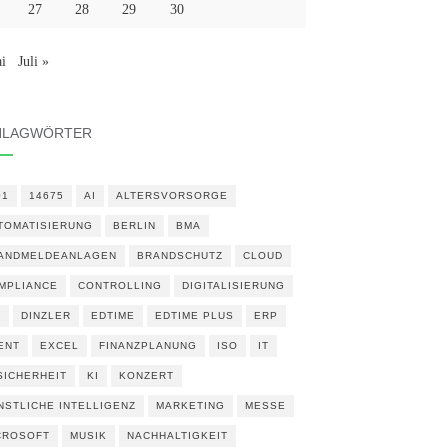
27
28
29
30
i
Juli »
HLAGWÖRTER
01
14675
AI
ALTERSVORSORGE
TOMATISIERUNG
BERLIN
BMA
ANDMELDEANLAGEN
BRANDSCHUTZ
CLOUD
MPLIANCE
CONTROLLING
DIGITALISIERUNG
N
DINZLER
EDTIME
EDTIME PLUS
ERP
ENT
EXCEL
FINANZPLANUNG
ISO
IT
 SICHERHEIT
KI
KONZERT
NSTLICHE INTELLIGENZ
MARKETING
MESSE
CROSOFT
MUSIK
NACHHALTIGKEIT