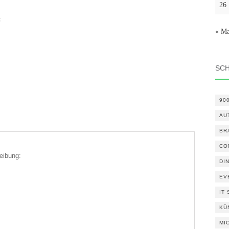
26
:
« Ma
SC
90
AU
BR
CO
eibung:
DI
EV
IT
KÜ
MI