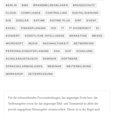
BERLIN
BMA
BRANDMELDEANLAGEN
BRANDSCHUTZ
CLOUD
COMPLIANCE
CONTROLLING
DIGITALISIERUNG
DIN
DINZLER
EDTIME
EDTIME PLUS
ERP
EVENT
EXCEL
FINANZPLANUNG
ISO
IT
IT SICHERHEIT
KI
KONZERT
KÜNSTLICHE INTELLIGENZ
MARKETING
MESSE
MICROSOFT
MUSIK
NACHHALTIGKEIT
NETWORKING
PERSONALEINSATZPLANUNG
SAA
SAP
SCHULUNG
SCHÜLERAUSTAUSCH
SEMINAR
SOFTWARE
SPRACHALARMANLAGEN
WEBINAR
WEITERBILDUNG
WORKSHOP
ZEITERFASSUNG
Für die nebenstehenden Pressemitteilungen, das angezeigte Event bzw. das
Stellenangebot sowie für das angezeigte Bild- und Tonmaterial ist allein der
jeweils angegebene Herausgeber verantwortlich. Dieser ist in der Regel auch