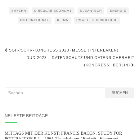
BAYERN
CIRCULAR ECONOMY
CLEANTECH
ENERGIE
INTERNATIONAL
KLIMA
UMWELTTECHNOLOGIE
Beitragsnavigation
SGH-/SGHR-KONGRESS 2023 (MESSE | INTERLAKEN)
DUD 2023 – DATENSCHUTZ UND DATENSICHERHEIT
(KONGRESS | BERLIN)
Suchen
SUCHEN
nach:
NEUESTE BEITRÄGE
MITTAGS MIT DER KUNST: FRANCIS BACON, STUDY FOR
PORTRAIT OF P. L., 1964 (Unterhaltung / Freizeit | Hannover)