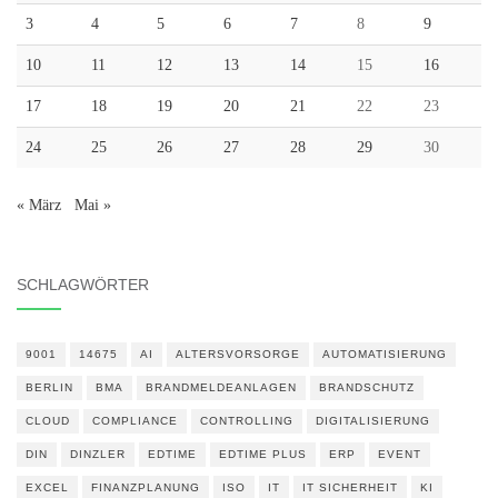
3
4
5
6
7
8
9
10
11
12
13
14
15
16
17
18
19
20
21
22
23
24
25
26
27
28
29
30
« März
Mai »
SCHLAGWÖRTER
9001
14675
AI
ALTERSVORSORGE
AUTOMATISIERUNG
BERLIN
BMA
BRANDMELDEANLAGEN
BRANDSCHUTZ
CLOUD
COMPLIANCE
CONTROLLING
DIGITALISIERUNG
DIN
DINZLER
EDTIME
EDTIME PLUS
ERP
EVENT
EXCEL
FINANZPLANUNG
ISO
IT
IT SICHERHEIT
KI