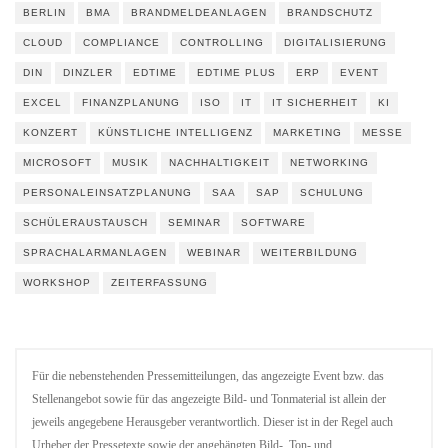
BERLIN
BMA
BRANDMELDEANLAGEN
BRANDSCHUTZ
CLOUD
COMPLIANCE
CONTROLLING
DIGITALISIERUNG
DIN
DINZLER
EDTIME
EDTIME PLUS
ERP
EVENT
EXCEL
FINANZPLANUNG
ISO
IT
IT SICHERHEIT
KI
KONZERT
KÜNSTLICHE INTELLIGENZ
MARKETING
MESSE
MICROSOFT
MUSIK
NACHHALTIGKEIT
NETWORKING
PERSONALEINSATZPLANUNG
SAA
SAP
SCHULUNG
SCHÜLERAUSTAUSCH
SEMINAR
SOFTWARE
SPRACHALARMANLAGEN
WEBINAR
WEITERBILDUNG
WORKSHOP
ZEITERFASSUNG
Für die nebenstehenden Pressemitteilungen, das angezeigte Event bzw. das
Stellenangebot sowie für das angezeigte Bild- und Tonmaterial ist allein der
jeweils angegebene Herausgeber verantwortlich. Dieser ist in der Regel auch
Urheber der Pressetexte sowie der angehängten Bild-, Ton- und