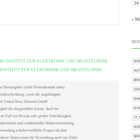
24
« Mä
SC
 GMBH INSTITUT FÜR ELEKTRONIK UND MESSTECHNIK
90
BH INSTITUT FÜR ELEKTRONIK UND MESSTECHNIK
AU
BR
ene Herausgeber (siehe Firmenkontakt oben)
CO
Eventbeschreibung, sowie der angehängten
DI
. Die United News Network GmbH
EV
gkeit des dargestellten Events. Auch bei
im Fall von Vorsatz oder grober Fahrlässigkeit.
IT
information und redaktionellen Weiterverarbeitung
KÜ
erverwendung urheberrechtliche Fragen mit dem
MI
dieser Daten sowie die Verwendung auch von Teilen