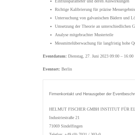
Einflussparameter und deren Auswirkungen
Richtige Kalibrierung für präzise Messergebnis
Untersuchung von galvanischen Bädern und Lö
Umsetzung der Theorie an unterschiedlichen G
Analyse mitgebrachter Musterteile
Messmittelüberwachung für langfristig hohe Qu
Eventdatum:
Dienstag, 27. Juni 2023 09:00 – 16:00
Eventort:
Berlin
Firmenkontakt und Herausgeber der Eventbeschr
HELMUT FISCHER GMBH INSTITUT FÜR 
Industriestraße 21
71069 Sindelfingen
Telefon: +49 (0) 7031 / 303-0