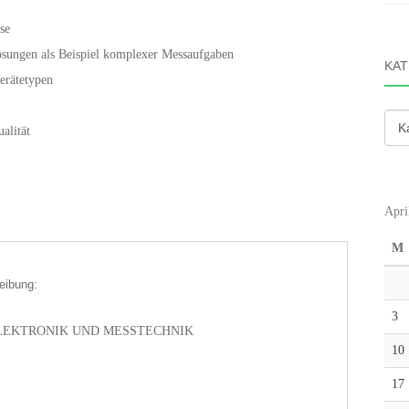
se
sungen als Beispiel komplexer Messaufgaben
KAT
erätetypen
Kate
alität
Apri
M
eibung:
3
ELEKTRONIK UND MESSTECHNIK
10
17