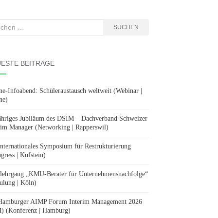
hen
SUCHEN
:
ESTE BEITRÄGE
ne-Infoabend: Schüleraustausch weltweit (Webinar |
ne)
ähriges Jubiläum des DSIM – Dachverband Schweizer
rim Manager (Networking | Rapperswil)
Internationales Symposium für Restrukturierung
gress | Kufstein)
lehrgang „KMU-Berater für Unternehmensnachfolge“
ulung | Köln)
Hamburger AIMP Forum Interim Management 2026
) (Konferenz | Hamburg)