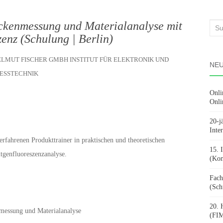
ickenmessung und Materialanalyse mit
Suc
enz (Schulung | Berlin)
nach
HELMUT FISCHER GMBH INSTITUT FÜR ELEKTRONIK UND
NEU
ESSTECHNIK
Onli
Onli
20-j
Inte
rfahrenen Produkttrainer in praktischen und theoretischen
15. 
tgenfluoreszenzanalyse.
(Kon
Fach
(Sch
20. 
nmessung und Materialanalyse
(FIM