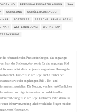
TWORKING
PERSONALEINSATZPLANUNG
SAA
P
SCHULUNG
SCHÜLERAUSTAUSCH
MINAR
SOFTWARE
SPRACHALARMANLAGEN
BINAR
WEITERBILDUNG
WORKSHOP
ITERFASSUNG
r die nebenstehenden Pressemitteilungen, das angezeigte
ent bzw. das Stellenangebot sowie für das angezeigte Bild-
d Tonmaterial ist allein der jeweils angegebene Herausgeber
rantwortlich. Dieser ist in der Regel auch Urheber der
essetexte sowie der angehängten Bild-, Ton- und
formationsmaterialien. Die Nutzung von hier veröffentlichten
formationen zur Eigeninformation und redaktionellen
iterverarbeitung ist in der Regel kostenfrei. Bitte klären Sie
r einer Weiterverwendung urheberrechtliche Fragen mit dem
ngegebenen Herausgeber.