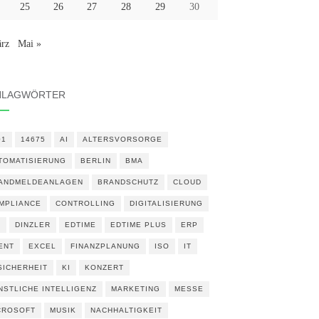
25
26
27
28
29
30
rz
Mai »
HLAGWÖRTER
01
14675
AI
ALTERSVORSORGE
TOMATISIERUNG
BERLIN
BMA
ANDMELDEANLAGEN
BRANDSCHUTZ
CLOUD
MPLIANCE
CONTROLLING
DIGITALISIERUNG
N
DINZLER
EDTIME
EDTIME PLUS
ERP
ENT
EXCEL
FINANZPLANUNG
ISO
IT
 SICHERHEIT
KI
KONZERT
NSTLICHE INTELLIGENZ
MARKETING
MESSE
CROSOFT
MUSIK
NACHHALTIGKEIT