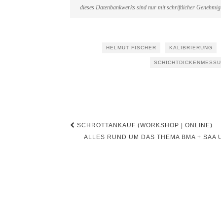
dieses Datenbankwerks sind nur mit schriftlicher Genehmi
HELMUT FISCHER
KALIBRIERUNG
SCHICHTDICKENMESS
Beitragsnavigation
SCHROTTANKAUF (WORKSHOP | ONLINE)
ALLES RUND UM DAS THEMA BMA + SAA U