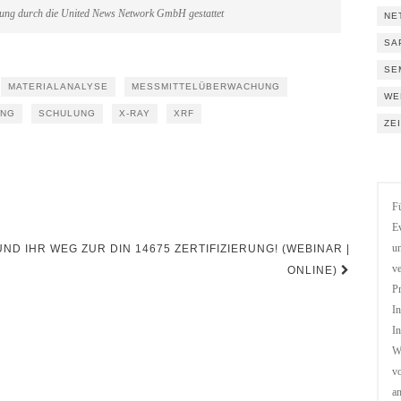
gung durch die United News Network GmbH gestattet
NE
SA
SE
MATERIALANALYSE
MESSMITTELÜBERWACHUNG
WE
UNG
SCHULUNG
X-RAY
XRF
ZE
Fü
Ev
ND IHR WEG ZUR DIN 14675 ZERTIFIZIERUNG! (WEBINAR |
un
ve
ONLINE)
Pr
In
In
We
vo
a