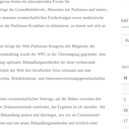
gresse bieten ein internationales Forum für
hörige der Gesundheitsberufe, Menschen mit Parkinson und andere,
neuesten wissenschaftlichen Entdeckungen sowie medizinische
KAT
der Parkinson-Krankheit zu diskutieren, zu lernen und sich an
Kate
en bringt der Welt-Parkinson-Kongress alle Mitglieder der
eranstaltung wurde der WPC in der Überzeugung gegründet, dass
lung optimaler Behandlungsmethoden für diese verheerende
Apri
pfe der Welt ihre beruflichen Silos verlassen und eine
M
ischen, Rehabilitations- und Interessenvertretungsgemeinschaften
ines wissenschaftlichen Vortrags, auf der Bühne zwischen den
3
n Diskussionsrunde stattfindet, das Ergebnis ist oft dasselbe: Wir
10
-Behandlung ändern und überlegen, wie wir als Gemeinschaft
17
en und uns neuen Behandlungsmethoden und letztlich einer