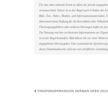
Für das oben stehende Event ist allein der jeweils angegeb
verantwortlich. Dieser ist in der Regel auch Urheber der 
Bild-, Ton-, Video-, Medien- und Informationsmaterialien
übernimmt keine Haftung für die Korrektheit oder Vollständi
Übertragungsfehlern oder anderen Störungen haftet sie nur 
Die Nutzung von hier archivierten Informationen zur Eigen
ist in der Regel kostenfrei. Bitte klären Sie vor einer Weit
angegebenen Herausgeber. Eine systematische Speicherung 
dieses Datenbankwerks sind nur mit schriftlicher Genehmi
Beitragsnavigation
PINGPONGPARKINSON GERMAN OPEN 2023 (