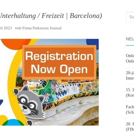
nterhaltung / Freizeit | Barcelona)
Suc
nach
ril 2023
von
Firma Parkinson Journal
NEU
Onli
Onli
20-j
Inte
15. 
(Kon
Fach
(Sch
20. 
(FIM