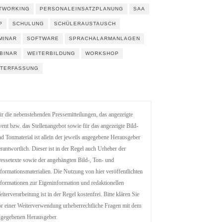
TWORKING
PERSONALEINSATZPLANUNG
SAA
P
SCHULUNG
SCHÜLERAUSTAUSCH
MINAR
SOFTWARE
SPRACHALARMANLAGEN
BINAR
WEITERBILDUNG
WORKSHOP
ITERFASSUNG
r die nebenstehenden Pressemitteilungen, das angezeigte
ent bzw. das Stellenangebot sowie für das angezeigte Bild-
d Tonmaterial ist allein der jeweils angegebene Herausgeber
rantwortlich. Dieser ist in der Regel auch Urheber der
essetexte sowie der angehängten Bild-, Ton- und
formationsmaterialien. Die Nutzung von hier veröffentlichten
formationen zur Eigeninformation und redaktionellen
iterverarbeitung ist in der Regel kostenfrei. Bitte klären Sie
r einer Weiterverwendung urheberrechtliche Fragen mit dem
ngegebenen Herausgeber.