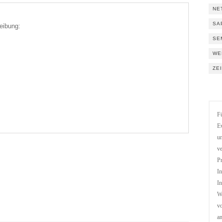
NE
SA
eibung:
SE
WE
ZE
Fü
Ev
un
ve
Pr
In
In
We
vo
a