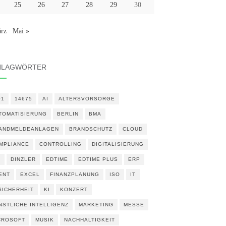
25
26
27
28
29
30
rz
Mai »
HLAGWÖRTER
01
14675
AI
ALTERSVORSORGE
TOMATISIERUNG
BERLIN
BMA
ANDMELDEANLAGEN
BRANDSCHUTZ
CLOUD
MPLIANCE
CONTROLLING
DIGITALISIERUNG
N
DINZLER
EDTIME
EDTIME PLUS
ERP
ENT
EXCEL
FINANZPLANUNG
ISO
IT
 SICHERHEIT
KI
KONZERT
NSTLICHE INTELLIGENZ
MARKETING
MESSE
CROSOFT
MUSIK
NACHHALTIGKEIT