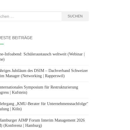
hen
SUCHEN
:
ESTE BEITRÄGE
ne-Infoabend: Schüleraustausch weltweit (Webinar |
ne)
ähriges Jubiläum des DSIM – Dachverband Schweizer
rim Manager (Networking | Rapperswil)
Internationales Symposium für Restrukturierung
gress | Kufstein)
lehrgang „KMU-Berater für Unternehmensnachfolge“
ulung | Köln)
Hamburger AIMP Forum Interim Management 2026
) (Konferenz | Hamburg)