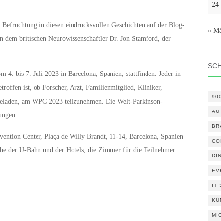
24
 Befruchtung in diesen eindrucksvollen Geschichten auf der Blog-
« Mä
n dem britischen Neurowissenschaftler Dr. Jon Stamford, der
SC
. bis 7. Juli 2023 in Barcelona, Spanien, stattfinden. Jeder in
roffen ist, ob Forscher, Arzt, Familienmitglied, Kliniker,
90
ingeladen, am WPC 2023 teilzunehmen. Die Welt-Parkinson-
AU
ungen.
BR
ention Center, Plaça de Willy Brandt, 11-14, Barcelona, Spanien
CO
 Nähe der U-Bahn und der Hotels, die Zimmer für die Teilnehmer
DI
EV
IT
KÜ
MI