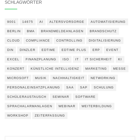
SCHLAGWÖRTER
9001
14675
AI
ALTERSVORSORGE
AUTOMATISIERUNG
BERLIN
BMA
BRANDMELDEANLAGEN
BRANDSCHUTZ
CLOUD
COMPLIANCE
CONTROLLING
DIGITALISIERUNG
DIN
DINZLER
EDTIME
EDTIME PLUS
ERP
EVENT
EXCEL
FINANZPLANUNG
ISO
IT
IT SICHERHEIT
KI
KONZERT
KÜNSTLICHE INTELLIGENZ
MARKETING
MESSE
MICROSOFT
MUSIK
NACHHALTIGKEIT
NETWORKING
PERSONALEINSATZPLANUNG
SAA
SAP
SCHULUNG
SCHÜLERAUSTAUSCH
SEMINAR
SOFTWARE
SPRACHALARMANLAGEN
WEBINAR
WEITERBILDUNG
WORKSHOP
ZEITERFASSUNG