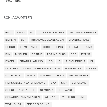
« Feb.
Apr. »
SCHLAGWÖRTER
9001
14675
AI
ALTERSVORSORGE
AUTOMATISIERUNG
BERLIN
BMA
BRANDMELDEANLAGEN
BRANDSCHUTZ
CLOUD
COMPLIANCE
CONTROLLING
DIGITALISIERUNG
DIN
DINZLER
EDTIME
EDTIME PLUS
ERP
EVENT
EXCEL
FINANZPLANUNG
ISO
IT
IT SICHERHEIT
KI
KONZERT
KÜNSTLICHE INTELLIGENZ
MARKETING
MESSE
MICROSOFT
MUSIK
NACHHALTIGKEIT
NETWORKING
PERSONALEINSATZPLANUNG
SAA
SAP
SCHULUNG
SCHÜLERAUSTAUSCH
SEMINAR
SOFTWARE
SPRACHALARMANLAGEN
WEBINAR
WEITERBILDUNG
WORKSHOP
ZEITERFASSUNG