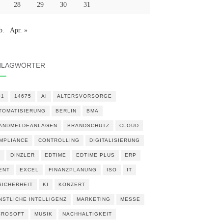
28
29
30
31
b.
Apr. »
HLAGWÖRTER
01
14675
AI
ALTERSVORSORGE
TOMATISIERUNG
BERLIN
BMA
ANDMELDEANLAGEN
BRANDSCHUTZ
CLOUD
MPLIANCE
CONTROLLING
DIGITALISIERUNG
N
DINZLER
EDTIME
EDTIME PLUS
ERP
ENT
EXCEL
FINANZPLANUNG
ISO
IT
 SICHERHEIT
KI
KONZERT
NSTLICHE INTELLIGENZ
MARKETING
MESSE
CROSOFT
MUSIK
NACHHALTIGKEIT