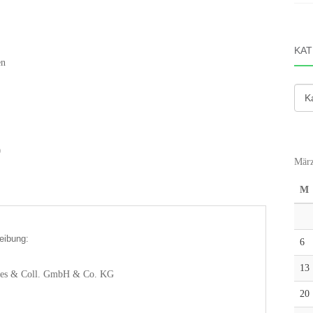
KAT
en
Kate
0
März
M
eibung:
6
13
rbes & Coll. GmbH & Co. KG
20