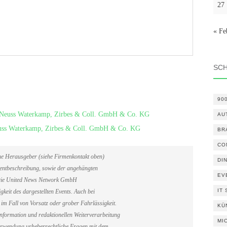
27
« Fe
SC
90
 / Neuss Waterkamp, Zirbes & Coll. GmbH & Co. KG
AU
Neuss Waterkamp, Zirbes & Coll. GmbH & Co. KG
BR
CO
ene Herausgeber (siehe Firmenkontakt oben)
DI
Eventbeschreibung, sowie der angehängten
EV
. Die United News Network GmbH
IT
gkeit des dargestellten Events. Auch bei
im Fall von Vorsatz oder grober Fahrlässigkeit.
KÜ
information und redaktionellen Weiterverarbeitung
MI
erverwendung urheberrechtliche Fragen mit dem