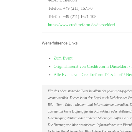
40549 Düsseldorf
Telefon: +49 (211) 1671-0
Telefax: +49 (211) 1671-108
https://www.creditreform.de/duesseldorf
Weiterführende Links
Zum Event
Originalinserat von Creditreform Düsseldorf
Alle Events von Creditreform Düsseldorf / 
Für das oben stehende Event ist allein der jeweils angegeb
verantwortlich. Dieser ist in der Regel auch Urheber der 
Bild-, Ton-, Video-, Medien- und Informationsmaterialien
übernimmt keine Haftung für die Korrektheit oder Vollständi
Übertragungsfehlern oder anderen Störungen haftet sie nur 
Die Nutzung von hier archivierten Informationen zur Eigen
ist in der Regel kostenfrei. Bitte klären Sie vor einer Weit