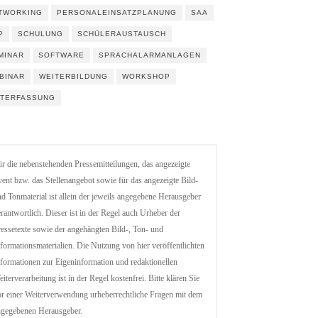
TWORKING
PERSONALEINSATZPLANUNG
SAA
P
SCHULUNG
SCHÜLERAUSTAUSCH
MINAR
SOFTWARE
SPRACHALARMANLAGEN
BINAR
WEITERBILDUNG
WORKSHOP
ITERFASSUNG
r die nebenstehenden Pressemitteilungen, das angezeigte
ent bzw. das Stellenangebot sowie für das angezeigte Bild-
d Tonmaterial ist allein der jeweils angegebene Herausgeber
rantwortlich. Dieser ist in der Regel auch Urheber der
essetexte sowie der angehängten Bild-, Ton- und
formationsmaterialien. Die Nutzung von hier veröffentlichten
formationen zur Eigeninformation und redaktionellen
iterverarbeitung ist in der Regel kostenfrei. Bitte klären Sie
r einer Weiterverwendung urheberrechtliche Fragen mit dem
ngegebenen Herausgeber.