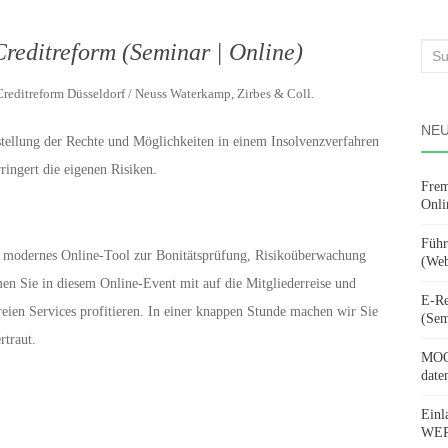
reditreform (Seminar | Online)
Suc
nach
Creditreform Düsseldorf / Neuss Waterkamp, Zirbes & Coll.
NEU
rstellung der Rechte und Möglichkeiten in einem Insolvenzverfahren
ringert die eigenen Risiken.
Frem
Onli
Führ
n modernes Online-Tool zur Bonitätsprüfung, Risikoüberwachung
(Web
 Sie in diesem Online-Event mit auf die Mitgliederreise und
E-Re
eien Services profitieren. In einer knappen Stunde machen wir Sie
(Sem
traut.
MOOV
date
Einl
WERD