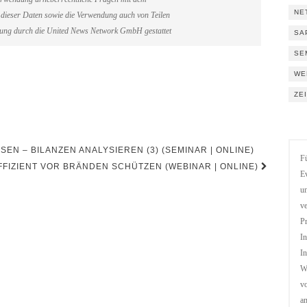
NE
dieser Daten sowie die Verwendung auch von Teilen
gung durch die United News Network GmbH gestattet
SA
SE
WE
ZE
N – BILANZEN ANALYSIEREN (3) (SEMINAR | ONLINE)
Fü
FIZIENT VOR BRÄNDEN SCHÜTZEN (WEBINAR | ONLINE)
Ev
un
ve
Pr
In
In
We
vo
a