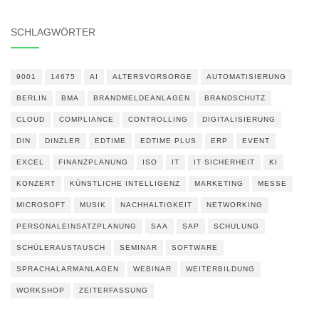
SCHLAGWÖRTER
9001
14675
AI
ALTERSVORSORGE
AUTOMATISIERUNG
BERLIN
BMA
BRANDMELDEANLAGEN
BRANDSCHUTZ
CLOUD
COMPLIANCE
CONTROLLING
DIGITALISIERUNG
DIN
DINZLER
EDTIME
EDTIME PLUS
ERP
EVENT
EXCEL
FINANZPLANUNG
ISO
IT
IT SICHERHEIT
KI
KONZERT
KÜNSTLICHE INTELLIGENZ
MARKETING
MESSE
MICROSOFT
MUSIK
NACHHALTIGKEIT
NETWORKING
PERSONALEINSATZPLANUNG
SAA
SAP
SCHULUNG
SCHÜLERAUSTAUSCH
SEMINAR
SOFTWARE
SPRACHALARMANLAGEN
WEBINAR
WEITERBILDUNG
WORKSHOP
ZEITERFASSUNG