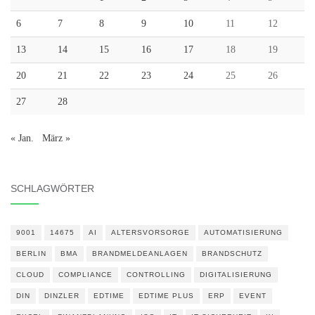
6
7
8
9
10
11
12
13
14
15
16
17
18
19
20
21
22
23
24
25
26
27
28
« Jan.
März »
SCHLAGWÖRTER
9001
14675
AI
ALTERSVORSORGE
AUTOMATISIERUNG
BERLIN
BMA
BRANDMELDEANLAGEN
BRANDSCHUTZ
CLOUD
COMPLIANCE
CONTROLLING
DIGITALISIERUNG
DIN
DINZLER
EDTIME
EDTIME PLUS
ERP
EVENT