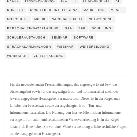
EXCEL
FINANZPLANUNG
ISO
IT
IT SICHERHEIT
KI
KONZERT
KÜNSTLICHE INTELLIGENZ
MARKETING
MESSE
MICROSOFT
MUSIK
NACHHALTIGKEIT
NETWORKING
PERSONALEINSATZPLANUNG
SAA
SAP
SCHULUNG
SCHÜLERAUSTAUSCH
SEMINAR
SOFTWARE
SPRACHALARMANLAGEN
WEBINAR
WEITERBILDUNG
WORKSHOP
ZEITERFASSUNG
Für die nebenstehenden Pressemitteilungen, das angezeigte Event bzw. das
Stellenangebot sowie für das angezeigte Bild- und Tonmaterial ist allein der
jeweils angegebene Herausgeber verantwortlich. Dieser ist in der Regel auch
Urheber der Pressetexte sowie der angehängten Bild-, Ton- und
Informationsmaterialien. Die Nutzung von hier veröffentlichten Informationen
zur Eigeninformation und redaktionellen Weiterverarbeitung ist in der Regel
kostenfrei. Bitte klären Sie vor einer Weiterverwendung urheberrechtliche Fragen
mit dem angegebenen Herausgeber.