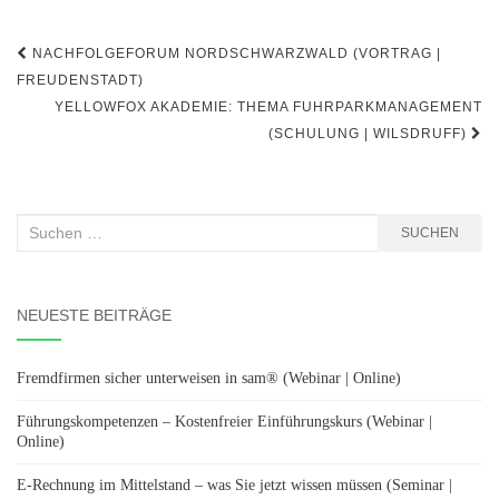
Beitragsnavigation
NACH­FOLGE­FORUM NORD­SCHWARZ­WALD (VORTRAG |
FREUDENSTADT)
YELLOWFOX AKADEMIE: THEMA FUHRPARKMANAGEMENT
(SCHULUNG | WILSDRUFF)
Suchen
SUCHEN
nach:
NEUESTE BEITRÄGE
Fremdfirmen sicher unterweisen in sam® (Webinar | Online)
Führungskompetenzen – Kostenfreier Einführungskurs (Webinar |
Online)
E-Rechnung im Mittelstand – was Sie jetzt wissen müssen (Seminar |