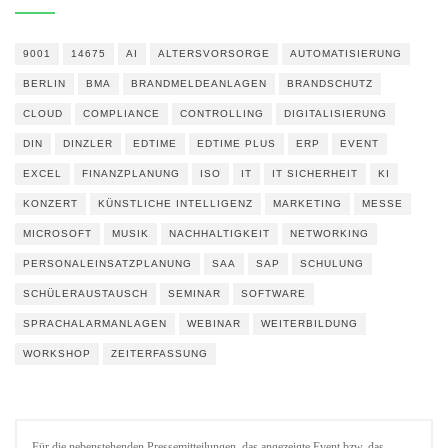
9001
14675
AI
ALTERSVORSORGE
AUTOMATISIERUNG
BERLIN
BMA
BRANDMELDEANLAGEN
BRANDSCHUTZ
CLOUD
COMPLIANCE
CONTROLLING
DIGITALISIERUNG
DIN
DINZLER
EDTIME
EDTIME PLUS
ERP
EVENT
EXCEL
FINANZPLANUNG
ISO
IT
IT SICHERHEIT
KI
KONZERT
KÜNSTLICHE INTELLIGENZ
MARKETING
MESSE
MICROSOFT
MUSIK
NACHHALTIGKEIT
NETWORKING
PERSONALEINSATZPLANUNG
SAA
SAP
SCHULUNG
SCHÜLERAUSTAUSCH
SEMINAR
SOFTWARE
SPRACHALARMANLAGEN
WEBINAR
WEITERBILDUNG
WORKSHOP
ZEITERFASSUNG
Für die nebenstehenden Pressemitteilungen, das angezeigte Event bzw. das